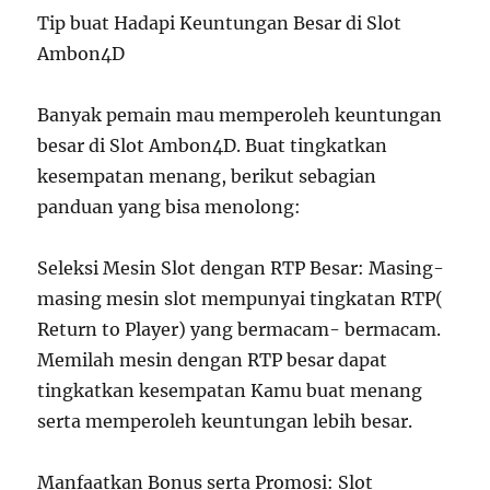
Tip buat Hadapi Keuntungan Besar di Slot
Ambon4D
Banyak pemain mau memperoleh keuntungan
besar di Slot Ambon4D. Buat tingkatkan
kesempatan menang, berikut sebagian
panduan yang bisa menolong:
Seleksi Mesin Slot dengan RTP Besar: Masing-
masing mesin slot mempunyai tingkatan RTP(
Return to Player) yang bermacam- bermacam.
Memilah mesin dengan RTP besar dapat
tingkatkan kesempatan Kamu buat menang
serta memperoleh keuntungan lebih besar.
Manfaatkan Bonus serta Promosi: Slot