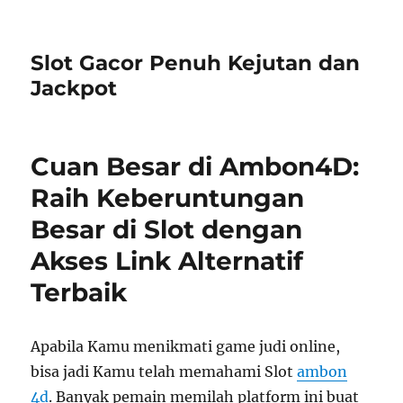
Slot Gacor Penuh Kejutan dan
Jackpot
Cuan Besar di Ambon4D:
Raih Keberuntungan
Besar di Slot dengan
Akses Link Alternatif
Terbaik
Apabila Kamu menikmati game judi online,
bisa jadi Kamu telah memahami Slot
ambon
4d
. Banyak pemain memilah platform ini buat