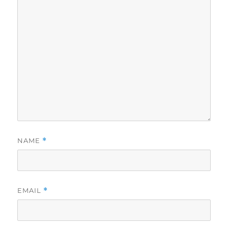
NAME
*
EMAIL
*