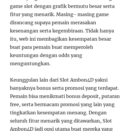
game slot dengan grafik bermutu besar serta
fitur yang menarik. Masing- masing game
dirancang supaya pemain merasakan
kesenangan serta kegembiraan. Tidak hanya
itu, web ini membagikan kesempatan besar
buat para pemain buat memperoleh
keuntungan dengan odds yang
menguntungkan.
Keunggulan lain dari Slot Ambon4D yakni
banyaknya bonus serta promosi yang terdapat.
Pemain bisa menikmati bonus deposit, putaran
free, serta bermacam promosi yang lain yang
tingkatkan kesempatan menang. Dengan
seluruh fitur menarik yang ditawarkan, Slot
Ambon4D jadi opsi utama buat mereka yang