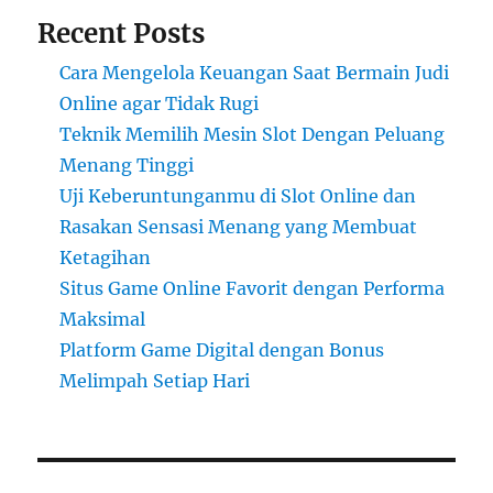
Recent Posts
Cara Mengelola Keuangan Saat Bermain Judi
Online agar Tidak Rugi
Teknik Memilih Mesin Slot Dengan Peluang
Menang Tinggi
Uji Keberuntunganmu di Slot Online dan
Rasakan Sensasi Menang yang Membuat
Ketagihan
Situs Game Online Favorit dengan Performa
Maksimal
Platform Game Digital dengan Bonus
Melimpah Setiap Hari