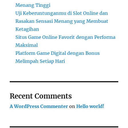
Menang Tinggi
Uji Keberuntunganmu di Slot Online dan
Rasakan Sensasi Menang yang Membuat
Ketagihan
Situs Game Online Favorit dengan Performa
Maksimal
Platform Game Digital dengan Bonus
Melimpah Setiap Hari
Recent Comments
A WordPress Commenter
on
Hello world!