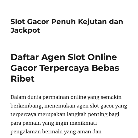
Slot Gacor Penuh Kejutan dan
Jackpot
Daftar Agen Slot Online
Gacor Terpercaya Bebas
Ribet
Dalam dunia permainan online yang semakin
berkembang, menemukan agen slot gacor yang
terpercaya merupakan langkah penting bagi
para pemain yang ingin menikmati
pengalaman bermain yang aman dan