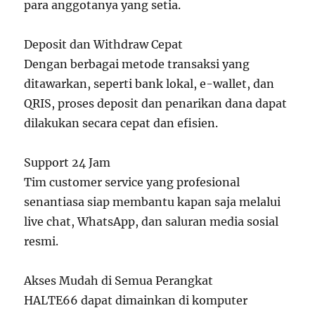
para anggotanya yang setia.
Deposit dan Withdraw Cepat
Dengan berbagai metode transaksi yang
ditawarkan, seperti bank lokal, e-wallet, dan
QRIS, proses deposit dan penarikan dana dapat
dilakukan secara cepat dan efisien.
Support 24 Jam
Tim customer service yang profesional
senantiasa siap membantu kapan saja melalui
live chat, WhatsApp, dan saluran media sosial
resmi.
Akses Mudah di Semua Perangkat
HALTE66 dapat dimainkan di komputer