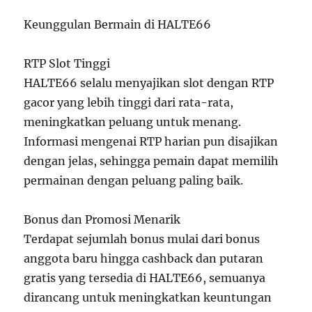
Keunggulan Bermain di HALTE66
RTP Slot Tinggi
HALTE66 selalu menyajikan slot dengan RTP
gacor yang lebih tinggi dari rata-rata,
meningkatkan peluang untuk menang.
Informasi mengenai RTP harian pun disajikan
dengan jelas, sehingga pemain dapat memilih
permainan dengan peluang paling baik.
Bonus dan Promosi Menarik
Terdapat sejumlah bonus mulai dari bonus
anggota baru hingga cashback dan putaran
gratis yang tersedia di HALTE66, semuanya
dirancang untuk meningkatkan keuntungan