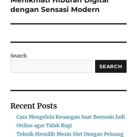
Menikmati Hiburan Digital
post:
dengan Sensasi Modern
Search
SEARCH
Recent Posts
Cara Mengelola Keuangan Saat Bermain Judi
Online agar Tidak Rugi
Teknik Memilih Mesin Slot Dengan Peluang