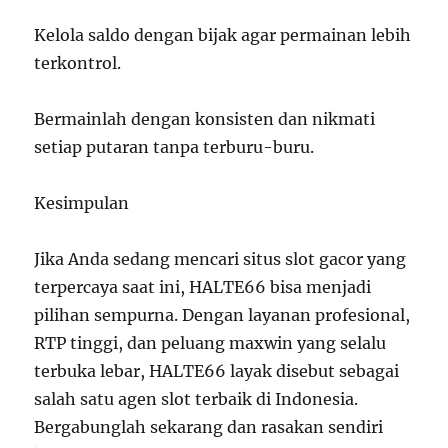
Kelola saldo dengan bijak agar permainan lebih
terkontrol.
Bermainlah dengan konsisten dan nikmati
setiap putaran tanpa terburu-buru.
Kesimpulan
Jika Anda sedang mencari situs slot gacor yang
terpercaya saat ini, HALTE66 bisa menjadi
pilihan sempurna. Dengan layanan profesional,
RTP tinggi, dan peluang maxwin yang selalu
terbuka lebar, HALTE66 layak disebut sebagai
salah satu agen slot terbaik di Indonesia.
Bergabunglah sekarang dan rasakan sendiri