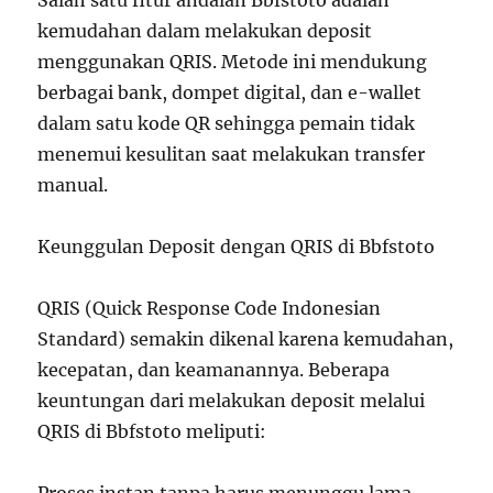
Salah satu fitur andalan Bbfstoto adalah
kemudahan dalam melakukan deposit
menggunakan QRIS. Metode ini mendukung
berbagai bank, dompet digital, dan e-wallet
dalam satu kode QR sehingga pemain tidak
menemui kesulitan saat melakukan transfer
manual.
Keunggulan Deposit dengan QRIS di Bbfstoto
QRIS (Quick Response Code Indonesian
Standard) semakin dikenal karena kemudahan,
kecepatan, dan keamanannya. Beberapa
keuntungan dari melakukan deposit melalui
QRIS di Bbfstoto meliputi: