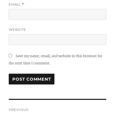
EMAIL
*
WEBSITE
Save my name, email, and website in this browser for
the next time I comment.
Post
PREVIOUS