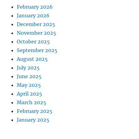
February 2026
January 2026
December 2025
November 2025
October 2025
September 2025
August 2025
July 2025
June 2025
May 2025
April 2025
March 2025
February 2025
January 2025