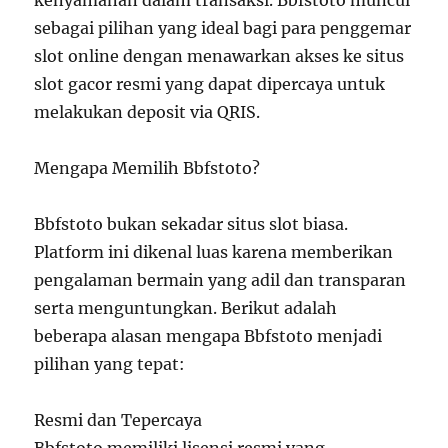
kenyamanan dalam transaksi. Bbfstoto muncul
sebagai pilihan yang ideal bagi para penggemar
slot online dengan menawarkan akses ke situs
slot gacor resmi yang dapat dipercaya untuk
melakukan deposit via QRIS.
Mengapa Memilih Bbfstoto?
Bbfstoto bukan sekadar situs slot biasa.
Platform ini dikenal luas karena memberikan
pengalaman bermain yang adil dan transparan
serta menguntungkan. Berikut adalah
beberapa alasan mengapa Bbfstoto menjadi
pilihan yang tepat:
Resmi dan Tepercaya