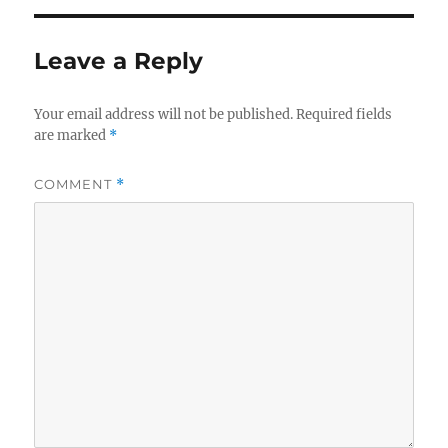
Leave a Reply
Your email address will not be published.
Required fields
are marked
*
COMMENT
*