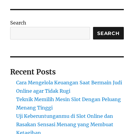
Search
SEARCH
Recent Posts
Cara Mengelola Keuangan Saat Bermain Judi
Online agar Tidak Rugi
Teknik Memilih Mesin Slot Dengan Peluang
Menang Tinggi
Uji Keberuntunganmu di Slot Online dan
Rasakan Sensasi Menang yang Membuat
Ketagihan