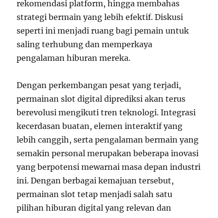
rekomendasi platform, hingga membahas
strategi bermain yang lebih efektif. Diskusi
seperti ini menjadi ruang bagi pemain untuk
saling terhubung dan memperkaya
pengalaman hiburan mereka.
Dengan perkembangan pesat yang terjadi,
permainan slot digital diprediksi akan terus
berevolusi mengikuti tren teknologi. Integrasi
kecerdasan buatan, elemen interaktif yang
lebih canggih, serta pengalaman bermain yang
semakin personal merupakan beberapa inovasi
yang berpotensi mewarnai masa depan industri
ini. Dengan berbagai kemajuan tersebut,
permainan slot tetap menjadi salah satu
pilihan hiburan digital yang relevan dan