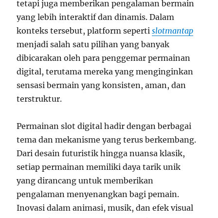
tetapi juga memberikan pengalaman bermain
yang lebih interaktif dan dinamis. Dalam
konteks tersebut, platform seperti
slotmantap
menjadi salah satu pilihan yang banyak
dibicarakan oleh para penggemar permainan
digital, terutama mereka yang menginginkan
sensasi bermain yang konsisten, aman, dan
terstruktur.
Permainan slot digital hadir dengan berbagai
tema dan mekanisme yang terus berkembang.
Dari desain futuristik hingga nuansa klasik,
setiap permainan memiliki daya tarik unik
yang dirancang untuk memberikan
pengalaman menyenangkan bagi pemain.
Inovasi dalam animasi, musik, dan efek visual