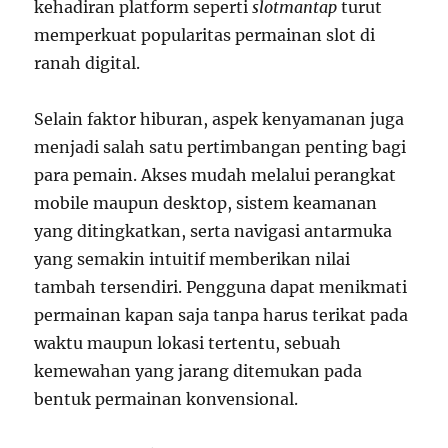
kehadiran platform seperti
slotmantap
turut
memperkuat popularitas permainan slot di
ranah digital.
Selain faktor hiburan, aspek kenyamanan juga
menjadi salah satu pertimbangan penting bagi
para pemain. Akses mudah melalui perangkat
mobile maupun desktop, sistem keamanan
yang ditingkatkan, serta navigasi antarmuka
yang semakin intuitif memberikan nilai
tambah tersendiri. Pengguna dapat menikmati
permainan kapan saja tanpa harus terikat pada
waktu maupun lokasi tertentu, sebuah
kemewahan yang jarang ditemukan pada
bentuk permainan konvensional.