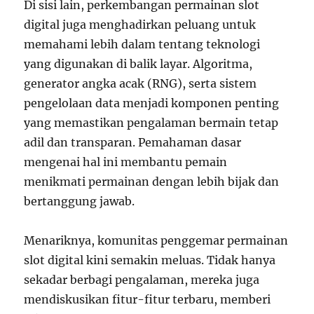
Di sisi lain, perkembangan permainan slot
digital juga menghadirkan peluang untuk
memahami lebih dalam tentang teknologi
yang digunakan di balik layar. Algoritma,
generator angka acak (RNG), serta sistem
pengelolaan data menjadi komponen penting
yang memastikan pengalaman bermain tetap
adil dan transparan. Pemahaman dasar
mengenai hal ini membantu pemain
menikmati permainan dengan lebih bijak dan
bertanggung jawab.
Menariknya, komunitas penggemar permainan
slot digital kini semakin meluas. Tidak hanya
sekadar berbagi pengalaman, mereka juga
mendiskusikan fitur-fitur terbaru, memberi