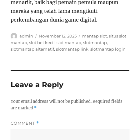
menarik, baik bagi pemain pemula maupun
mereka yang telah lama mengikuti
perkembangan dunia game digital.
Author
Posted
Tags
admin
November 12, 2025
mantap slot
,
situs slot
on
mantap
,
slot bet kecil
,
slot mantap
,
slotmantap
,
slotmantap alternatif
,
slotmantap link
,
slotmantap login
Leave a Reply
Your email address will not be published.
Required fields
are marked
*
COMMENT
*