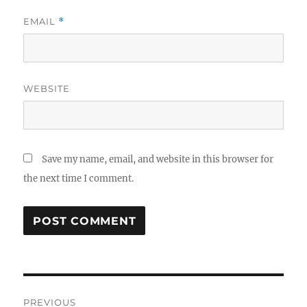
EMAIL
*
WEBSITE
Save my name, email, and website in this browser for
the next time I comment.
Post
PREVIOUS