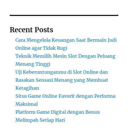
Recent Posts
Cara Mengelola Keuangan Saat Bermain Judi
Online agar Tidak Rugi
Teknik Memilih Mesin Slot Dengan Peluang
Menang Tinggi
Uji Keberuntunganmu di Slot Online dan
Rasakan Sensasi Menang yang Membuat
Ketagihan
Situs Game Online Favorit dengan Performa
Maksimal
Platform Game Digital dengan Bonus
Melimpah Setiap Hari