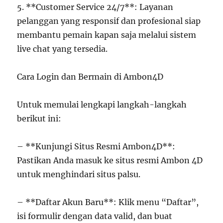
5. **Customer Service 24/7**: Layanan
pelanggan yang responsif dan profesional siap
membantu pemain kapan saja melalui sistem
live chat yang tersedia.
Cara Login dan Bermain di Ambon4D
Untuk memulai lengkapi langkah-langkah
berikut ini:
– **Kunjungi Situs Resmi Ambon4D**:
Pastikan Anda masuk ke situs resmi Ambon 4D
untuk menghindari situs palsu.
– **Daftar Akun Baru**: Klik menu “Daftar”,
isi formulir dengan data valid, dan buat