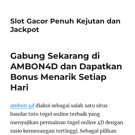
Slot Gacor Penuh Kejutan dan
Jackpot
Gabung Sekarang di
AMBON4D dan Dapatkan
Bonus Menarik Setiap
Hari
ambon 4d
diakui sebagai salah satu situs
bandar toto togel online terbaik yang
menyajikan permainan togel online 4D dengan
rasio kemenangan tertinggi. Sebagai pilihan