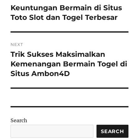
navigation
Keuntungan Bermain di Situs
Previous
post:
Toto Slot dan Togel Terbesar
NEXT
Trik Sukses Maksimalkan
Next
post:
Kemenangan Bermain Togel di
Situs Ambon4D
Search
SEARCH