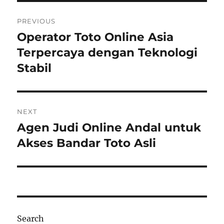
Post
PREVIOUS
navigation
Operator Toto Online Asia
Previous
post:
Terpercaya dengan Teknologi
Stabil
NEXT
Agen Judi Online Andal untuk
Next
post:
Akses Bandar Toto Asli
Search