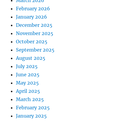
March 2026
February 2026
January 2026
December 2025
November 2025
October 2025
September 2025
August 2025
July 2025
June 2025
May 2025
April 2025
March 2025
February 2025
January 2025