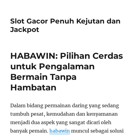
Slot Gacor Penuh Kejutan dan
Jackpot
HABAWIN: Pilihan Cerdas
untuk Pengalaman
Bermain Tanpa
Hambatan
Dalam bidang permainan daring yang sedang
tumbuh pesat, kemudahan dan kenyamanan
menjadi dua aspek yang sangat dicari oleh
banyak pemain.
habawin
muncul sebagai solusi