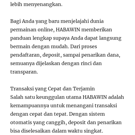
lebih menyenangkan.
Bagi Anda yang baru menjelajahi dunia
permainan online, HABAWIN memberikan
panduan lengkap supaya Anda dapat langsung
bermain dengan mudah. Dari proses
pendaftaran, deposit, sampai penarikan dana,
semuanya dijelaskan dengan rinci dan
transparan.
Transaksi yang Cepat dan Terjamin
Salah satu keunggulan utama HABAWIN adalah
kemampuannya untuk menangani transaksi
dengan cepat dan tepat. Dengan sistem
otomatis yang canggih, deposit dan penarikan
bisa diselesaikan dalam waktu singkat.