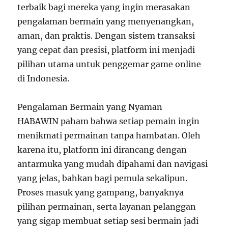
terbaik bagi mereka yang ingin merasakan
pengalaman bermain yang menyenangkan,
aman, dan praktis. Dengan sistem transaksi
yang cepat dan presisi, platform ini menjadi
pilihan utama untuk penggemar game online
di Indonesia.
Pengalaman Bermain yang Nyaman
HABAWIN paham bahwa setiap pemain ingin
menikmati permainan tanpa hambatan. Oleh
karena itu, platform ini dirancang dengan
antarmuka yang mudah dipahami dan navigasi
yang jelas, bahkan bagi pemula sekalipun.
Proses masuk yang gampang, banyaknya
pilihan permainan, serta layanan pelanggan
yang sigap membuat setiap sesi bermain jadi