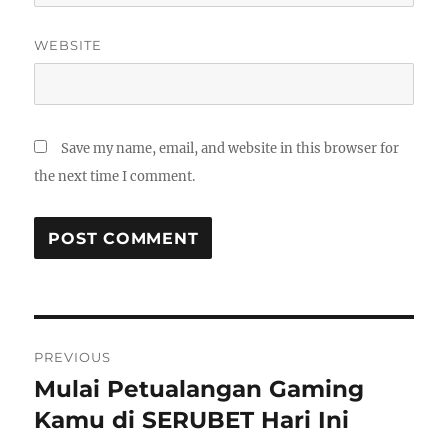
WEBSITE
Save my name, email, and website in this browser for
the next time I comment.
Post
PREVIOUS
navigation
Mulai Petualangan Gaming
Previous
post:
Kamu di SERUBET Hari Ini