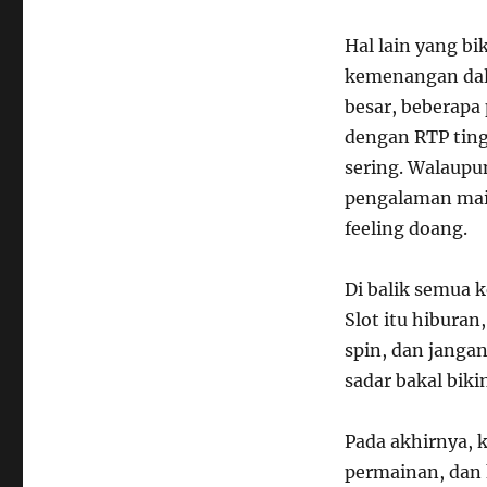
Hal lain yang b
kemenangan dal
besar, beberapa 
dengan RTP tingg
sering. Walaupu
pengalaman mai
feeling doang.
Di balik semua k
Slot itu hiburan
spin, dan jangan
sadar bakal biki
Pada akhirnya, k
permainan, dan 