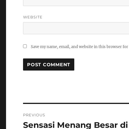
WEBSITE
Save my name, email, and website in this browser for
Post
PREVIOUS
navigation
Sensasi Menang Besar di 
Previous