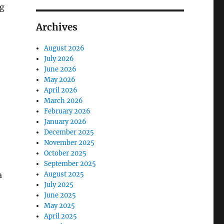
ng
Archives
August 2026
July 2026
June 2026
May 2026
April 2026
March 2026
February 2026
January 2026
December 2025
November 2025
October 2025
September 2025
a
August 2025
July 2025
June 2025
May 2025
April 2025