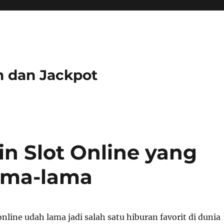
n dan Jackpot
n Slot Online yang
lama-lama
nline udah lama jadi salah satu hiburan favorit di dunia