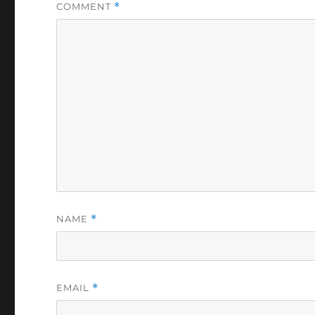
COMMENT
*
NAME
*
EMAIL
*