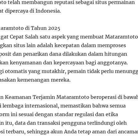
to telah membangun reputasi sebagai situs permainan
t dipercaya di Indonesia.
aramtoto di Tahun 2025
gat Cepat Salah satu aspek yang membuat Mataramtoto
gkan situs lain adalah kecepatan dalam memproses
osit dan penarikan dana dilakukan dalam hitungan
kan kenyamanan dan kepercayaan bagi anggotanya.
i otomatis yang mutakhir, pemain tidak perlu menung
asakan kemenangan mereka.
an Keamanan Terjamin Mataramtoto beroperasi di bawa
ari lembaga internasional, memastikan bahwa semua
tform ini sesuai dengan standar regulasi dan etika
n itu, data dan transaksi pengguna terlindungi oleh
psi terbaru, sehingga akun Anda tetap aman dari ancama