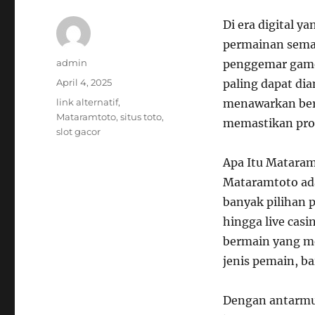
Di era digital y
permainan semak
Author
admin
penggemar game
Posted
April 4, 2025
paling dapat di
on
Tags
link alternatif
,
menawarkan berb
Mataramtoto
,
situs toto
,
memastikan pros
slot gacor
Apa Itu Matara
Mataramtoto ada
banyak pilihan p
hingga live cas
bermain yang m
jenis pemain, b
Dengan antarmu