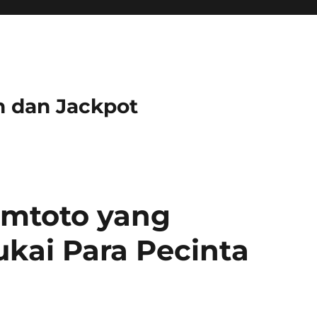
n dan Jackpot
amtoto yang
kai Para Pecinta