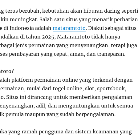
ang terus berubah, kebutuhan akan hiburan daring sepert
in meningkat. Salah satu situs yang menarik perhatian
 di Indonesia adalah
mataramtoto
. Diakui sebagai situs
andalkan di tahun 2025, Mataramtoto tidak hanya
agai jenis permainan yang menyenangkan, tetapi juga
es pembayaran yang cepat, aman, dan transparan.
mtoto?
lah platform permainan online yang terkenal dengan
ermainan, mulai dari togel online, slot, sportsbook,
ino. Situs ini dirancang untuk memberikan pengalaman
enyenangkan, adil, dan menguntungkan untuk semua
aik pemula maupun yang sudah berpengalaman.
ka yang ramah pengguna dan sistem keamanan yang