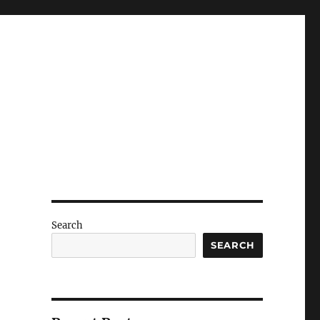
Search
SEARCH