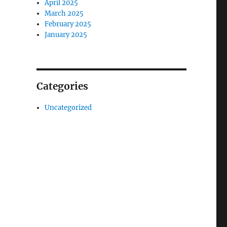
April 2025
March 2025
February 2025
January 2025
Categories
Uncategorized