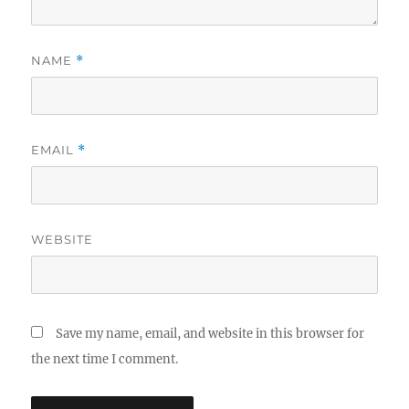
NAME
*
EMAIL
*
WEBSITE
Save my name, email, and website in this browser for
the next time I comment.