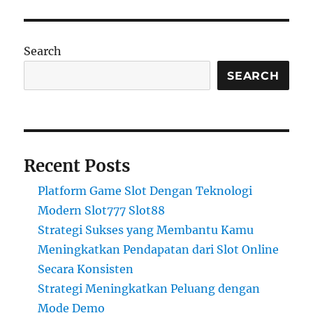
Search
SEARCH
Recent Posts
Platform Game Slot Dengan Teknologi
Modern Slot777 Slot88
Strategi Sukses yang Membantu Kamu
Meningkatkan Pendapatan dari Slot Online
Secara Konsisten
Strategi Meningkatkan Peluang dengan
Mode Demo