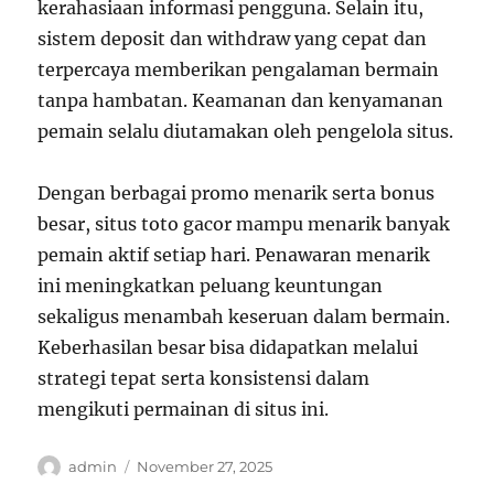
kerahasiaan informasi pengguna. Selain itu,
sistem deposit dan withdraw yang cepat dan
terpercaya memberikan pengalaman bermain
tanpa hambatan. Keamanan dan kenyamanan
pemain selalu diutamakan oleh pengelola situs.
Dengan berbagai promo menarik serta bonus
besar, situs toto gacor mampu menarik banyak
pemain aktif setiap hari. Penawaran menarik
ini meningkatkan peluang keuntungan
sekaligus menambah keseruan dalam bermain.
Keberhasilan besar bisa didapatkan melalui
strategi tepat serta konsistensi dalam
mengikuti permainan di situs ini.
Author
Posted
admin
November 27, 2025
on