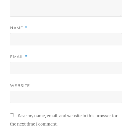
NAME
*
EMAIL
*
WEBSITE
Save my name, email, and website in this browser for
the next time I comment.