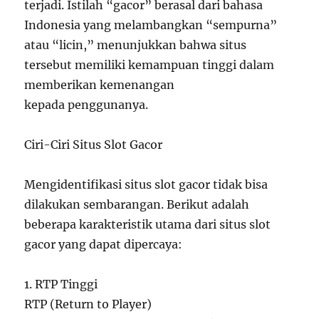
terjadi. Istilah “gacor” berasal dari bahasa
Indonesia yang melambangkan “sempurna”
atau “licin,” menunjukkan bahwa situs
tersebut memiliki kemampuan tinggi dalam
memberikan kemenangan
kepada penggunanya.
Ciri-Ciri Situs Slot Gacor
Mengidentifikasi situs slot gacor tidak bisa
dilakukan sembarangan. Berikut adalah
beberapa karakteristik utama dari situs slot
gacor yang dapat dipercaya:
1. RTP Tinggi
RTP (Return to Player)