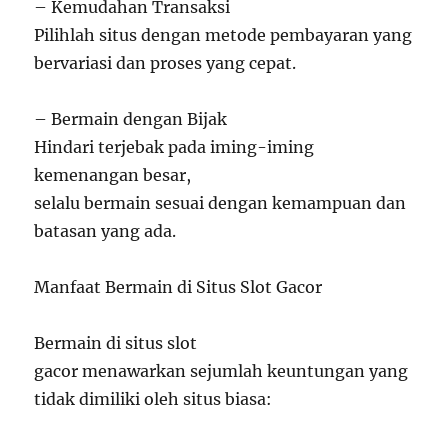
– Kemudahan Transaksi
Pilihlah situs dengan metode pembayaran yang
bervariasi dan proses yang cepat.
– Bermain dengan Bijak
Hindari terjebak pada iming-iming
kemenangan besar,
selalu bermain sesuai dengan kemampuan dan
batasan yang ada.
Manfaat Bermain di Situs Slot Gacor
Bermain di situs slot
gacor menawarkan sejumlah keuntungan yang
tidak dimiliki oleh situs biasa: