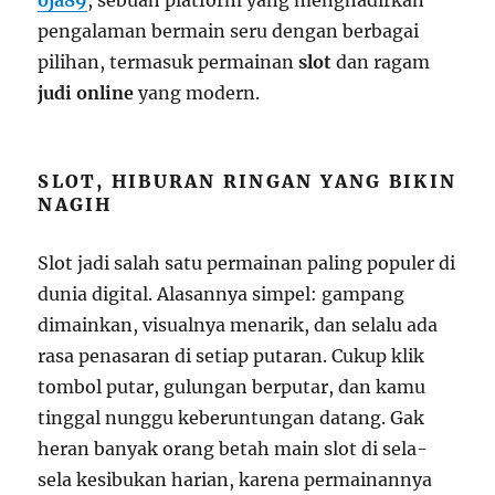
oja89
, sebuah platform yang menghadirkan
pengalaman bermain seru dengan berbagai
pilihan, termasuk permainan
slot
dan ragam
judi online
yang modern.
SLOT, HIBURAN RINGAN YANG BIKIN
NAGIH
Slot jadi salah satu permainan paling populer di
dunia digital. Alasannya simpel: gampang
dimainkan, visualnya menarik, dan selalu ada
rasa penasaran di setiap putaran. Cukup klik
tombol putar, gulungan berputar, dan kamu
tinggal nunggu keberuntungan datang. Gak
heran banyak orang betah main slot di sela-
sela kesibukan harian, karena permainannya