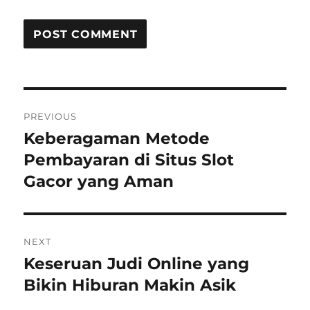
Post
PREVIOUS
navigation
Keberagaman Metode
Previous
post:
Pembayaran di Situs Slot
Gacor yang Aman
NEXT
Keseruan Judi Online yang
Next
post:
Bikin Hiburan Makin Asik