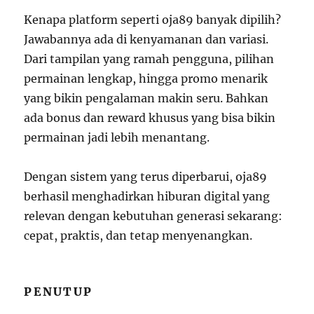
Kenapa platform seperti oja89 banyak dipilih?
Jawabannya ada di kenyamanan dan variasi.
Dari tampilan yang ramah pengguna, pilihan
permainan lengkap, hingga promo menarik
yang bikin pengalaman makin seru. Bahkan
ada bonus dan reward khusus yang bisa bikin
permainan jadi lebih menantang.
Dengan sistem yang terus diperbarui, oja89
berhasil menghadirkan hiburan digital yang
relevan dengan kebutuhan generasi sekarang:
cepat, praktis, dan tetap menyenangkan.
PENUTUP