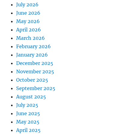
July 2026
June 2026
May 2026
April 2026
March 2026
February 2026
January 2026
December 2025
November 2025
October 2025
September 2025
August 2025
July 2025
June 2025
May 2025
April 2025