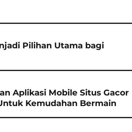
jadi Pilihan Utama bagi
 Aplikasi Mobile Situs Gacor
 Untuk Kemudahan Bermain