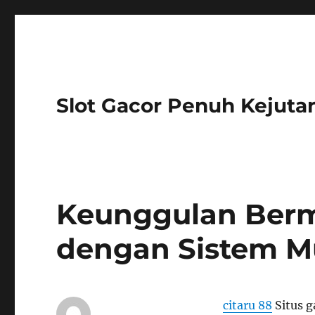
Slot Gacor Penuh Kejuta
Keunggulan Berma
dengan Sistem Mu
citaru 88
Situs g