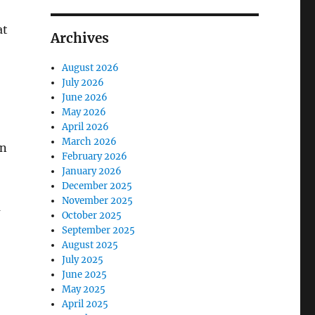
at
Archives
August 2026
July 2026
June 2026
May 2026
April 2026
March 2026
an
February 2026
January 2026
December 2025
November 2025
a
October 2025
September 2025
August 2025
July 2025
June 2025
May 2025
April 2025