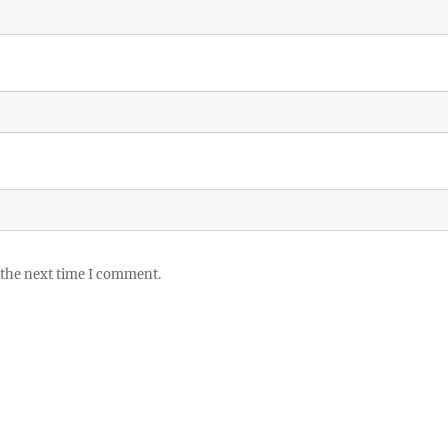
 the next time I comment.