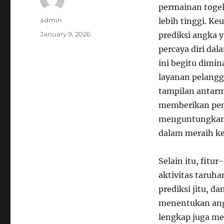
permainan toge
Author
admin
lebih tinggi. Ke
Posted
January 9, 2026
prediksi angka 
on
percaya diri da
ini begitu dimi
layanan pelangg
tampilan antar
memberikan pen
menguntungkan.
dalam meraih ke
Selain itu, fitu
aktivitas taruha
prediksi jitu, da
menentukan angk
lengkap juga 