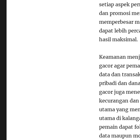
setiap aspek pe
dan promosi me
memperbesar mod
dapat lebih per
hasil maksimal.
Keamanan menjad
gacor agar pema
data dan transa
pribadi dan dana
gacor juga mene
kecurangan dan 
utama yang memb
utama di kalang
pemain dapat fo
data maupun mo