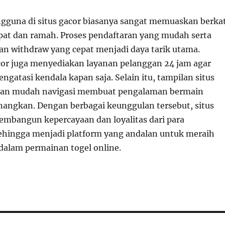
guna di situs gacor biasanya sangat memuaskan berka
pat dan ramah. Proses pendaftaran yang mudah serta
dan withdraw yang cepat menjadi daya tarik utama.
cor juga menyediakan layanan pelanggan 24 jam agar
gatasi kendala kapan saja. Selain itu, tampilan situs
 dan mudah navigasi membuat pengalaman bermain
ngkan. Dengan berbagai keunggulan tersebut, situs
bangun kepercayaan dan loyalitas dari para
hingga menjadi platform yang andalan untuk meraih
alam permainan togel online.