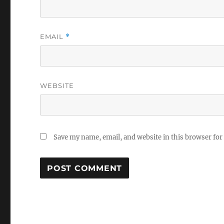
EMAIL
*
WEBSITE
Save my name, email, and website in this browser for