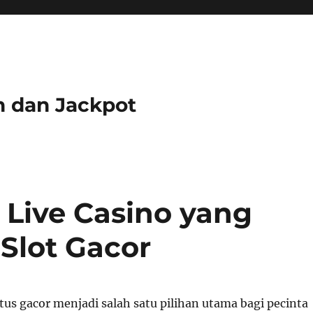
n dan Jackpot
 Live Casino yang
Slot Gacor
tus gacor menjadi salah satu pilihan utama bagi pecinta