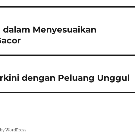
ta dalam Menyesuaikan
Gacor
rkini dengan Peluang Unggul
 by WordPress