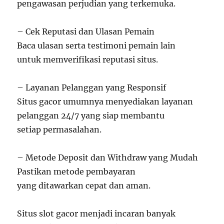
pengawasan perjudian yang terkemuka.
– Cek Reputasi dan Ulasan Pemain
Baca ulasan serta testimoni pemain lain
untuk memverifikasi reputasi situs.
– Layanan Pelanggan yang Responsif
Situs gacor umumnya menyediakan layanan
pelanggan 24/7 yang siap membantu
setiap permasalahan.
– Metode Deposit dan Withdraw yang Mudah
Pastikan metode pembayaran
yang ditawarkan cepat dan aman.
Situs slot gacor menjadi incaran banyak