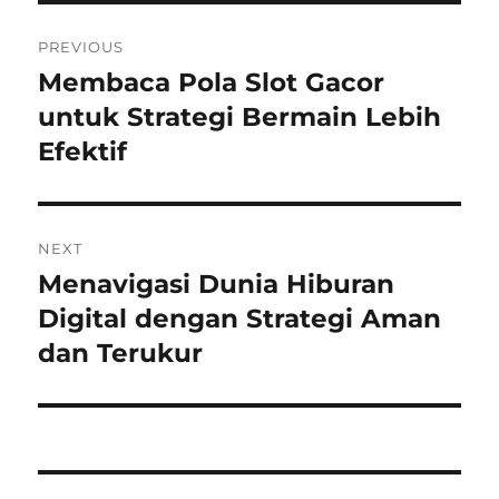
Post
PREVIOUS
navigation
Membaca Pola Slot Gacor
Previous
post:
untuk Strategi Bermain Lebih
Efektif
NEXT
Menavigasi Dunia Hiburan
Next
post:
Digital dengan Strategi Aman
dan Terukur