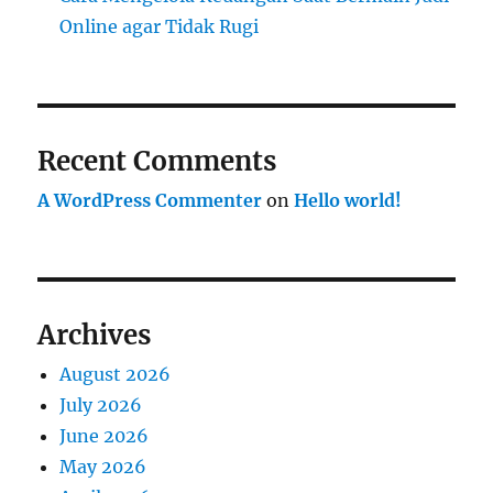
Online agar Tidak Rugi
Recent Comments
A WordPress Commenter
on
Hello world!
Archives
August 2026
July 2026
June 2026
May 2026