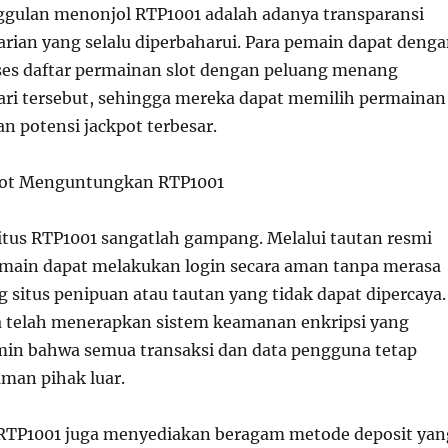
ggulan menonjol RTP1001 adalah adanya transparansi
arian yang selalu diperbaharui. Para pemain dapat deng
s daftar permainan slot dengan peluang menang
hari tersebut, sehingga mereka dapat memilih permainan
 potensi jackpot terbesar.
lot Menguntungkan RTP1001
us RTP1001 sangatlah gampang. Melalui tautan resmi
emain dapat melakukan login secara aman tanpa merasa
 situs penipuan atau tautan yang tidak dapat dipercaya.
ga telah menerapkan sistem keamanan enkripsi yang
in bahwa semua transaksi dan data pengguna tetap
aman pihak luar.
, RTP1001 juga menyediakan beragam metode deposit yan