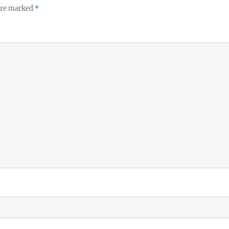
 are marked
*