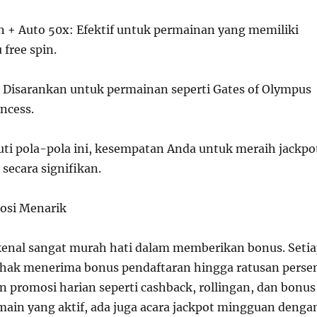
n + Auto 50x: Efektif untuk permainan yang memiliki
 free spin.
: Disarankan untuk permainan seperti Gates of Olympus
incess.
i pola-pola ini, kesempatan Anda untuk meraih jackpo
secara signifikan.
osi Menarik
kenal sangat murah hati dalam memberikan bonus. Seti
hak menerima bonus pendaftaran hingga ratusan perse
 promosi harian seperti cashback, rollingan, dan bonus
emain yang aktif, ada juga acara jackpot mingguan denga