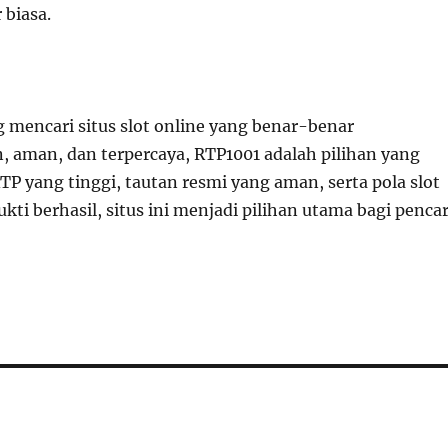
 biasa.
g mencari situs slot online yang benar-benar
aman, dan terpercaya, RTP1001 adalah pilihan yang
P yang tinggi, tautan resmi yang aman, serta pola slot
kti berhasil, situs ini menjadi pilihan utama bagi pencar