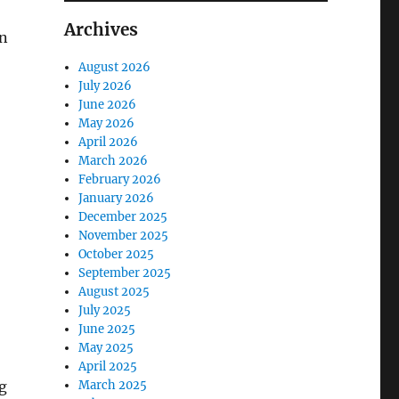
Archives
an
August 2026
July 2026
June 2026
May 2026
April 2026
March 2026
February 2026
January 2026
December 2025
November 2025
October 2025
September 2025
August 2025
July 2025
June 2025
May 2025
April 2025
g
March 2025