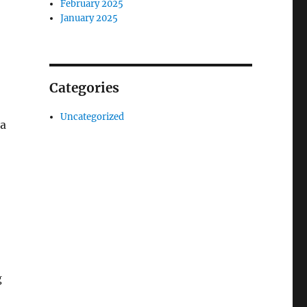
February 2025
January 2025
Categories
Uncategorized
na
g