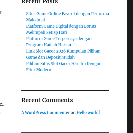
Recent Posts
h
t
Situs Game Online Favorit dengan Performa
Maksimal
Platform Game Digital dengan Bonus
Melimpah Setiap Hari
Platform Game Terpercaya dengan
Program Hadiah Harian
Link Slot Gacor 2026 Kumpulan Pilihan
Game dan Deposit Mudah
Pilihan Situs Slot Gacor Hari Ini Dengan
Fitur Modern
Recent Comments
ri
n
A WordPress Commenter
on
Hello world!