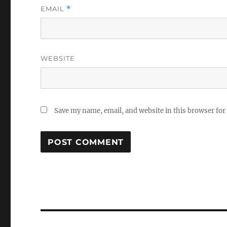
EMAIL
*
WEBSITE
Save my name, email, and website in this browser for
Post