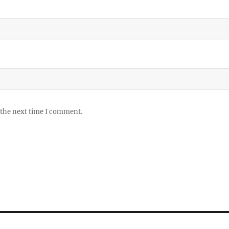
 the next time I comment.