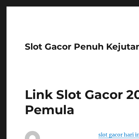
Slot Gacor Penuh Kejuta
Link Slot Gacor
Pemula
slot gacor hari i