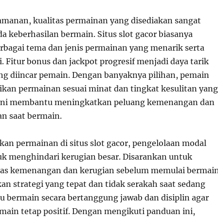
eamanan, kualitas permainan yang disediakan sangat
a keberhasilan bermain. Situs slot gacor biasanya
bagai tema dan jenis permainan yang menarik serta
 Fitur bonus dan jackpot progresif menjadi daya tarik
ng diincar pemain. Dengan banyaknya pilihan, pemain
kan permainan sesuai minat dan tingkat kesulitan yang
l ini membantu meningkatkan peluang kemenangan dan
n saat bermain.
an permainan di situs slot gacor, pengelolaan modal
tuk menghindari kerugian besar. Disarankan untuk
as kemenangan dan kerugian sebelum memulai bermain
kan strategi yang tepat dan tidak serakah saat sedang
lu bermain secara bertanggung jawab dan disiplin agar
ain tetap positif. Dengan mengikuti panduan ini,