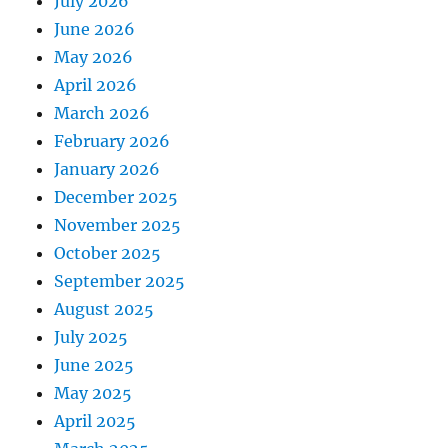
July 2026
June 2026
May 2026
April 2026
March 2026
February 2026
January 2026
December 2025
November 2025
October 2025
September 2025
August 2025
July 2025
June 2025
May 2025
April 2025