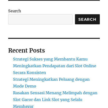
Search
SEARCH
Recent Posts
Strategi Sukses yang Membantu Kamu
Meningkatkan Pendapatan dari Slot Online
Secara Konsisten
Strategi Meningkatkan Peluang dengan
Mode Demo
Rasakan Sensasi Menang Melimpah dengan
Slot Gacor dan Link Slot yang Selalu
Membayar