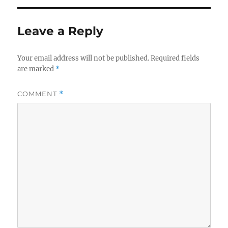
Leave a Reply
Your email address will not be published.
Required fields
are marked
*
COMMENT
*