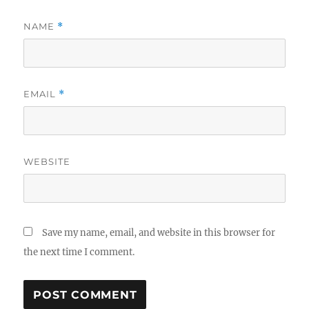
NAME
*
EMAIL
*
WEBSITE
Save my name, email, and website in this browser for
the next time I comment.