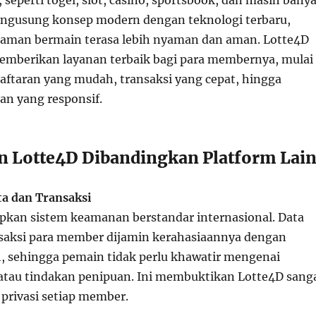
 seperti togel, slot, casino, sportsbook, dan masih bany
 mengusung konsep modern dengan teknologi terbaru,
laman bermain terasa lebih nyaman dan aman. Lotte4D
mberikan layanan terbaik bagi para membernya, mulai
daftaran yang mudah, transaksi yang cepat, hingga
an yang responsif.
 Lotte4D Dibandingkan Platform Lai
a dan Transaksi
kan sistem keamanan berstandar internasional. Data
nsaksi para member dijamin kerahasiaannya dengan
h, sehingga pemain tidak perlu khawatir mengenai
atau tindakan penipuan. Ini membuktikan Lotte4D sang
rivasi setiap member.