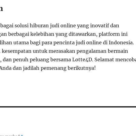
n
bagai solusi hiburan judi online yang inovatif dan
gan berbagai kelebihan yang ditawarkan, platform ini
lihan utama bagi para pencinta judi online di Indonesia.
n kesempatan untuk merasakan pengalaman bermain
, dan penuh peluang bersama Lotte4D. Selamat mencob
Anda dan jadilah pemenang berikutnya!