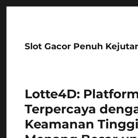
Slot Gacor Penuh Kejuta
Lotte4D: Platform
Terpercaya denga
Keamanan Tinggi