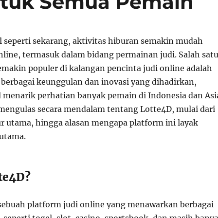
ntuk Semua Pemain
l seperti sekarang, aktivitas hiburan semakin mudah
nline, termasuk dalam bidang permainan judi. Salah sat
emakin populer di kalangan pencinta judi online adalah
 berbagai keunggulan dan inovasi yang dihadirkan,
l menarik perhatian banyak pemain di Indonesia dan Asi
n mengulas secara mendalam tentang Lotte4D, mulai dari
ur utama, hingga alasan mengapa platform ini layak
 utama.
tte4D?
sebuah platform judi online yang menawarkan berbagai