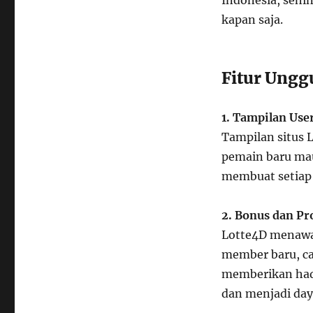
Indonesia, seh
kapan saja.
Fitur Ungg
1. Tampilan Use
Tampilan situs 
pemain baru ma
membuat setiap 
2. Bonus dan P
Lotte4D menawar
member baru, ca
memberikan had
dan menjadi daya