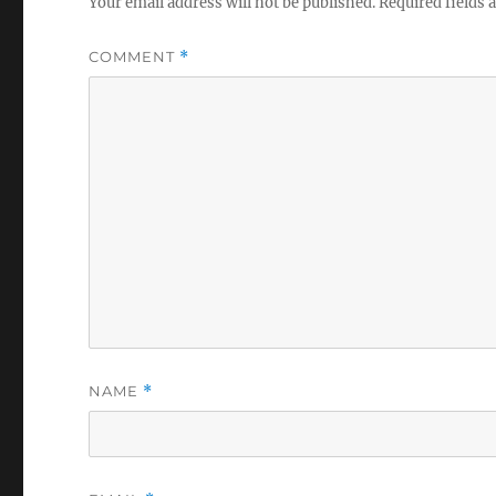
Your email address will not be published.
Required fields
COMMENT
*
NAME
*