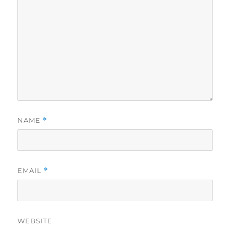
NAME
*
EMAIL
*
WEBSITE