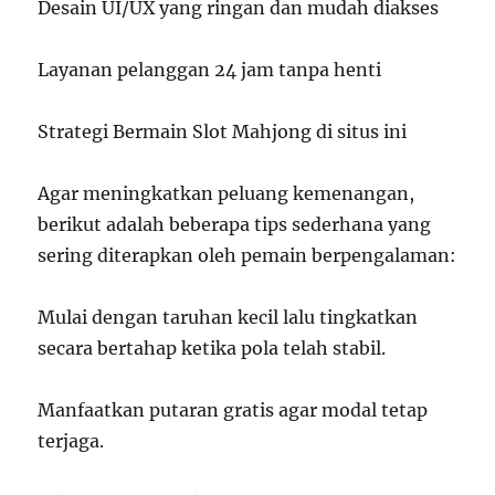
Desain UI/UX yang ringan dan mudah diakses
Layanan pelanggan 24 jam tanpa henti
Strategi Bermain Slot Mahjong di situs ini
Agar meningkatkan peluang kemenangan,
berikut adalah beberapa tips sederhana yang
sering diterapkan oleh pemain berpengalaman:
Mulai dengan taruhan kecil lalu tingkatkan
secara bertahap ketika pola telah stabil.
Manfaatkan putaran gratis agar modal tetap
terjaga.