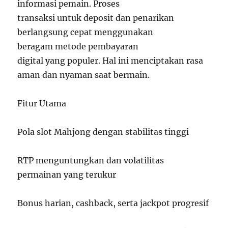
informasi pemain. Proses
transaksi untuk deposit dan penarikan
berlangsung cepat menggunakan
beragam metode pembayaran
digital yang populer. Hal ini menciptakan rasa
aman dan nyaman saat bermain.
Fitur Utama
Pola slot Mahjong dengan stabilitas tinggi
RTP menguntungkan dan volatilitas
permainan yang terukur
Bonus harian, cashback, serta jackpot progresif