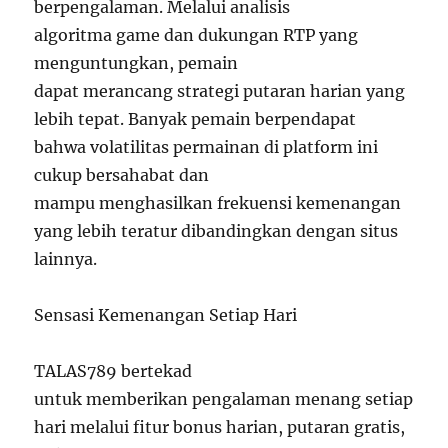
berpengalaman. Melalui analisis
algoritma game dan dukungan RTP yang
menguntungkan, pemain
dapat merancang strategi putaran harian yang
lebih tepat. Banyak pemain berpendapat
bahwa volatilitas permainan di platform ini
cukup bersahabat dan
mampu menghasilkan frekuensi kemenangan
yang lebih teratur dibandingkan dengan situs
lainnya.
Sensasi Kemenangan Setiap Hari
TALAS789 bertekad
untuk memberikan pengalaman menang setiap
hari melalui fitur bonus harian, putaran gratis,