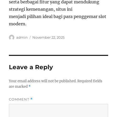
serta berbagai fitur yang dapat mendukung
strategi kemenangan, situs ini
menjadi pilihan ideal bagi para penggemar slot
modern.
Author
Posted
admin
November 22, 2025
on
Leave a Reply
Your email address will not be published.
Required fields
are marked
*
COMMENT
*