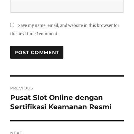
Save my name, email, and website in this browser for
the next time I comment.
Post
PREVIOUS
navigation
Pusat Slot Online dengan
Previous
post:
Sertifikasi Keamanan Resmi
NEXT