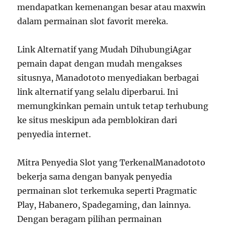
mendapatkan kemenangan besar atau maxwin
dalam permainan slot favorit mereka.
Link Alternatif yang Mudah DihubungiAgar
pemain dapat dengan mudah mengakses
situsnya, Manadototo menyediakan berbagai
link alternatif yang selalu diperbarui. Ini
memungkinkan pemain untuk tetap terhubung
ke situs meskipun ada pemblokiran dari
penyedia internet.
Mitra Penyedia Slot yang TerkenalManadototo
bekerja sama dengan banyak penyedia
permainan slot terkemuka seperti Pragmatic
Play, Habanero, Spadegaming, dan lainnya.
Dengan beragam pilihan permainan