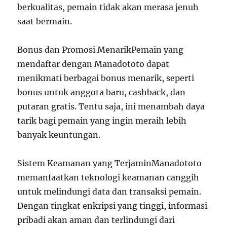
berkualitas, pemain tidak akan merasa jenuh
saat bermain.
Bonus dan Promosi MenarikPemain yang
mendaftar dengan Manadototo dapat
menikmati berbagai bonus menarik, seperti
bonus untuk anggota baru, cashback, dan
putaran gratis. Tentu saja, ini menambah daya
tarik bagi pemain yang ingin meraih lebih
banyak keuntungan.
Sistem Keamanan yang TerjaminManadototo
memanfaatkan teknologi keamanan canggih
untuk melindungi data dan transaksi pemain.
Dengan tingkat enkripsi yang tinggi, informasi
pribadi akan aman dan terlindungi dari