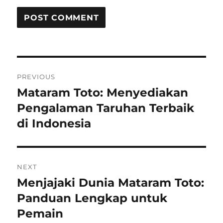
Post
PREVIOUS
navigation
Mataram Toto: Menyediakan
Previous
post:
Pengalaman Taruhan Terbaik
di Indonesia
NEXT
Menjajaki Dunia Mataram Toto:
Next
post:
Panduan Lengkap untuk
Pemain