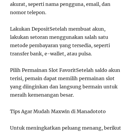
akurat, seperti nama pengguna, email, dan
nomor telepon.
Lakukan DepositSetelah membuat akun,
lakukan setoran menggunakan salah satu
metode pembayaran yang tersedia, seperti
transfer bank, e-wallet, atau pulsa.
Pilih Permainan Slot FavoritSetelah saldo akun
terisi, pemain dapat memilih permainan slot
yang diinginkan dan langsung bermain untuk
meraih kemenangan besar.
Tips Agar Mudah Maxwin di Manadototo
Untuk meningkatkan peluang menang, berikut