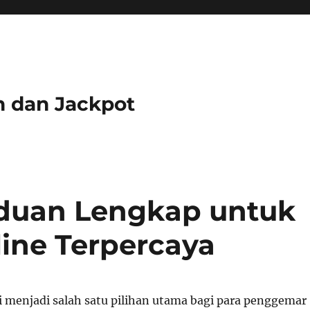
n dan Jackpot
duan Lengkap untuk
ine Terpercaya
i menjadi salah satu pilihan utama bagi para penggemar