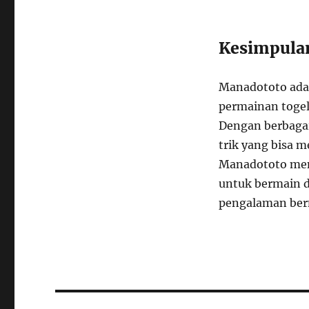
Kesimpula
Manadototo adal
permainan toge
Dengan berbagai
trik yang bisa
Manadototo menj
untuk bermain 
pengalaman ber