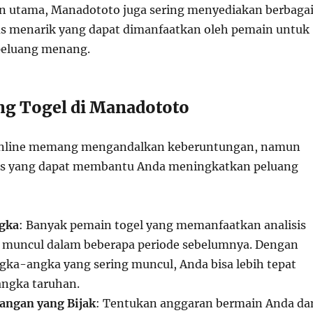
n utama, Manadototo juga sering menyediakan berbaga
s menarik yang dapat dimanfaatkan oleh pemain untuk
eluang menang.
g Togel di Manadototo
online memang mengandalkan keberuntungan, namun
ips yang dapat membantu Anda meningkatkan peluang
ngka
: Banyak pemain togel yang memanfaatkan analisis
 muncul dalam beberapa periode sebelumnya. Dengan
gka-angka yang sering muncul, Anda bisa lebih tepat
angka taruhan.
ngan yang Bijak
: Tentukan anggaran bermain Anda da