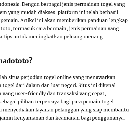
Indonesia. Dengan berbagai jenis permainan togel yang
tem yang mudah diakses, platform ini telah berhasil
pemain. Artikel ini akan memberikan panduan lengkap
oto, termasuk cara bermain, jenis permainan yang
ta tips untuk meningkatkan peluang menang.
nadototo?
ah situs perjudian togel online yang menawarkan
 togel dari dalam dan luar negeri. Situs ini dikenal
 yang user-friendly dan transaksi yang cepat,
ebagai pilihan terpercaya bagi para pemain togel.
a menyediakan layanan pelanggan yang siap membantu
enjamin kenyamanan dan keamanan bagi penggunanya.