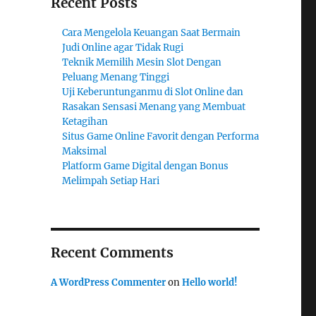
Recent Posts
Cara Mengelola Keuangan Saat Bermain
Judi Online agar Tidak Rugi
Teknik Memilih Mesin Slot Dengan
Peluang Menang Tinggi
Uji Keberuntunganmu di Slot Online dan
Rasakan Sensasi Menang yang Membuat
Ketagihan
Situs Game Online Favorit dengan Performa
Maksimal
Platform Game Digital dengan Bonus
Melimpah Setiap Hari
Recent Comments
A WordPress Commenter
on
Hello world!