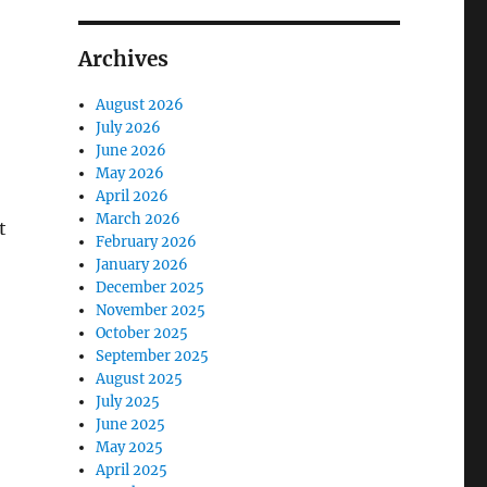
Archives
August 2026
July 2026
June 2026
May 2026
April 2026
March 2026
t
February 2026
January 2026
December 2025
November 2025
October 2025
September 2025
August 2025
July 2025
June 2025
May 2025
April 2025