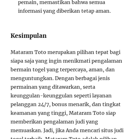
pemain, memastikan bahwa semua
informasi yang diberikan tetap aman.
Kesimpulan
Mataram Toto merupakan pilihan tepat bagi
siapa saja yang ingin menikmati pengalaman
bermain togel yang terpercaya, aman, dan
menguntungkan. Dengan berbagai jenis
permainan yang ditawarkan, serta
keunggulan-keunggulan seperti layanan
pelanggan 24/7, bonus menarik, dan tingkat
keamanan yang tinggi, Mataram Toto siap
memberikan pengalaman judi yang
memuaskan. Jadi, jika Anda mencari situs judi