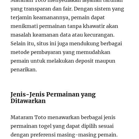
Mataram Toto menyediakan layanan taruhan
yang transparan dan fair. Dengan sistem yang
terjamin keamanannya, pemain dapat
menikmati permainan tanpa khawatir akan
masalah keamanan data atau kecurangan.
Selain itu, situs ini juga mendukung berbagai
metode pembayaran yang memudahkan
pemain untuk melakukan deposit maupun
penarikan.
Jenis-Jenis Permainan yang
Ditawarkan
Mataram Toto menawarkan berbagai jenis
permainan togel yang dapat dipilih sesuai
dengan preferensi masing-masing pemain.