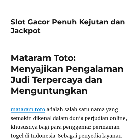
Slot Gacor Penuh Kejutan dan
Jackpot
Mataram Toto:
Menyajikan Pengalaman
Judi Terpercaya dan
Menguntungkan
mataram toto
adalah salah satu nama yang
semakin dikenal dalam dunia perjudian online,
khususnya bagi para penggemar permainan
togel di Indonesia. Sebagai penyedia layanan