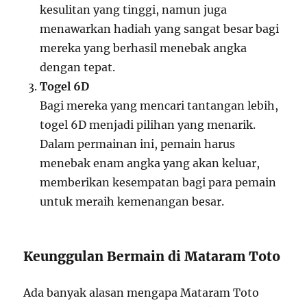
kesulitan yang tinggi, namun juga
menawarkan hadiah yang sangat besar bagi
mereka yang berhasil menebak angka
dengan tepat.
Togel 6D
Bagi mereka yang mencari tantangan lebih,
togel 6D menjadi pilihan yang menarik.
Dalam permainan ini, pemain harus
menebak enam angka yang akan keluar,
memberikan kesempatan bagi para pemain
untuk meraih kemenangan besar.
Keunggulan Bermain di Mataram Toto
Ada banyak alasan mengapa Mataram Toto