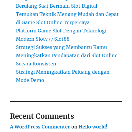
Berulang Saat Bermain Slot Digital
Temukan Teknik Menang Mudah dan Cepat
di Game Slot Online Terpercaya
Platform Game Slot Dengan Teknologi
Modern Slot777 Slot88
Strategi Sukses yang Membantu Kamu
Meningkatkan Pendapatan dari Slot Online
Secara Konsisten
Strategi Meningkatkan Peluang dengan
Mode Demo
Recent Comments
A WordPress Commenter
on
Hello world!