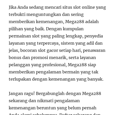
Jika Anda sedang mencari situs slot online yang
terbukti menguntungkan dan sering
memberikan kemenangan, Mega288 adalah
pilihan yang baik. Dengan kumpulan
permainan slot yang paling lengkap, penyedia
layanan yang terpercaya, sistem yang adil dan
jelas, bocoran slot gacor setiap hari, penawaran
bonus dan promosi menarik, serta layanan
pelanggan yang profesional, Mega288 siap
memberikan pengalaman bermain yang tak
terlupakan dengan kemenangan yang banyak.
Jangan ragu! Bergabunglah dengan Mega288
sekarang dan nikmati pengalaman
kemenangan beruntun yang belum pernah