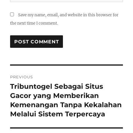
Save my name, email, and website in this browser for
the next time I comment.
Post
PREVIOUS
navigation
Tribuntogel Sebagai Situs
Previous
post:
Gacor yang Memberikan
Kemenangan Tanpa Kekalahan
Melalui Sistem Terpercaya