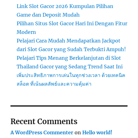
Link Slot Gacor 2026 Kumpulan Pilihan
Game dan Deposit Mudah
Pilihan Situs Slot Gacor Hari Ini Dengan Fitur
Modern
Pelajari Cara Mudah Mendapatkan Jackpot
dari Slot Gacor yang Sudah Terbukti Ampuh!
Pelajari Tips Menang Berkelanjutan di Slot
Thailand Gacor yang Sedang Trend Saat Ini
เพิ่มประสิทธิภาพการเล่นในทุกช่วงเวลา ด้วยเทคนิค
สล็อต ที่เน้นผลลัพธ์และความคุ้มค่า
Recent Comments
A WordPress Commenter
on
Hello world!