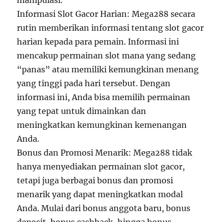
manipulasi.
Informasi Slot Gacor Harian: Mega288 secara
rutin memberikan informasi tentang slot gacor
harian kepada para pemain. Informasi ini
mencakup permainan slot mana yang sedang
“panas” atau memiliki kemungkinan menang
yang tinggi pada hari tersebut. Dengan
informasi ini, Anda bisa memilih permainan
yang tepat untuk dimainkan dan
meningkatkan kemungkinan kemenangan
Anda.
Bonus dan Promosi Menarik: Mega288 tidak
hanya menyediakan permainan slot gacor,
tetapi juga berbagai bonus dan promosi
menarik yang dapat meningkatkan modal
Anda. Mulai dari bonus anggota baru, bonus