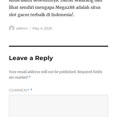
Anda alami sebelumnya. Daftar sekarang dan
lihat sendiri mengapa Mega288 adalah situs
slot gacor terbaik di Indonesia!.
Author
Posted
admin
May 4, 2025
on
Leave a Reply
Your email address will not be published.
Required fields
are marked
*
COMMENT
*