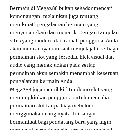
Bermain di Mega288 bukan sekadar mencari
kemenangan, melainkan juga tentang
menikmati pengalaman bermain yang
menyenangkan dan menarik. Dengan tampilan
situs yang modern dan ramah pengguna, Anda
akan merasa nyaman saat menjelajahi berbagai
permainan slot yang tersedia. Efek visual dan
audio yang menakjubkan pada setiap
permainan akan semakin menambah keseruan
pengalaman bermain Anda.
Mega288 juga memiliki fitur demo slot yang
memungkinkan pengguna untuk mencoba
permainan slot tanpa biaya sebelum
menggunakan uang nyata. Ini sangat
bermanfaat bagi pendatang baru yang ingin