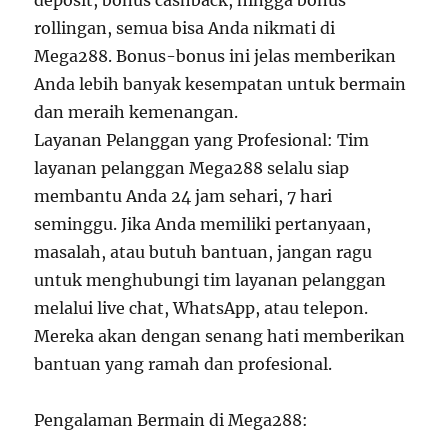
deposit, bonus cashback, hingga bonus
rollingan, semua bisa Anda nikmati di
Mega288. Bonus-bonus ini jelas memberikan
Anda lebih banyak kesempatan untuk bermain
dan meraih kemenangan.
Layanan Pelanggan yang Profesional: Tim
layanan pelanggan Mega288 selalu siap
membantu Anda 24 jam sehari, 7 hari
seminggu. Jika Anda memiliki pertanyaan,
masalah, atau butuh bantuan, jangan ragu
untuk menghubungi tim layanan pelanggan
melalui live chat, WhatsApp, atau telepon.
Mereka akan dengan senang hati memberikan
bantuan yang ramah dan profesional.
Pengalaman Bermain di Mega288: