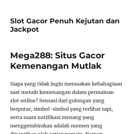
Slot Gacor Penuh Kejutan dan
Jackpot
Mega288: Situs Gacor
Kemenangan Mutlak
Siapa yang tidak ingin merasakan kebahagiaan
saat meraih kemenangan dalam permainan
slot online? Sensasi dari gulungan yang
berputar, simbol-simbol yang terlihat rapi,
serta suara notifikasi menang yang
menggembirakan adalah momen yang