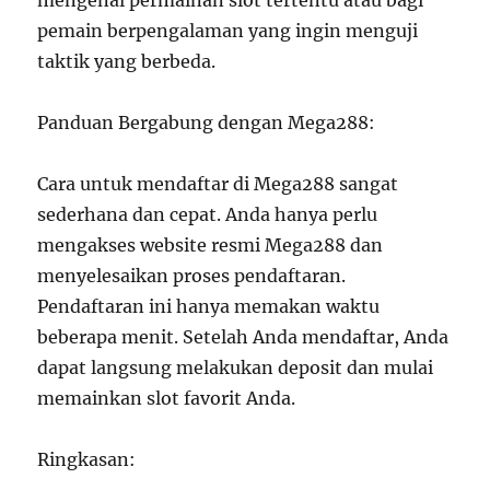
mengenal permainan slot tertentu atau bagi
pemain berpengalaman yang ingin menguji
taktik yang berbeda.
Panduan Bergabung dengan Mega288:
Cara untuk mendaftar di Mega288 sangat
sederhana dan cepat. Anda hanya perlu
mengakses website resmi Mega288 dan
menyelesaikan proses pendaftaran.
Pendaftaran ini hanya memakan waktu
beberapa menit. Setelah Anda mendaftar, Anda
dapat langsung melakukan deposit dan mulai
memainkan slot favorit Anda.
Ringkasan: