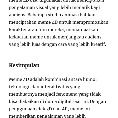
meme 4D bisa digunakan untuk menciptakan
pengalaman visual yang lebih menarik bagi
audiens. Beberapa studio animasi bahkan
menciptakan meme 4D untuk mempromosikan
karakter atau film mereka, memanfaatkan
kekuatan meme untuk menjangkau audiens
yang lebih luas dengan cara yang lebih kreatif.
Kesimpulan
Meme 4D adalah kombinasi antara humor,
teknologi, dan interaktivitas yang
membuatnya menjadi fenomena yang tidak
bisa diabaikan di dunia digital saat ini. Dengan
penggunaan efek 3D dan AR, meme ini
memberikan pengalaman yang lebih