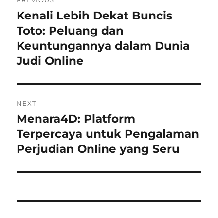
PREVIOUS
navigation
Kenali Lebih Dekat Buncis
Previous
post:
Toto: Peluang dan
Keuntungannya dalam Dunia
Judi Online
NEXT
Menara4D: Platform
Next
post:
Terpercaya untuk Pengalaman
Perjudian Online yang Seru