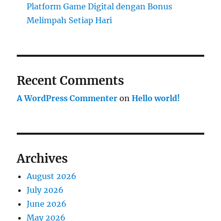
Platform Game Digital dengan Bonus
Melimpah Setiap Hari
Recent Comments
A WordPress Commenter
on
Hello world!
Archives
August 2026
July 2026
June 2026
May 2026