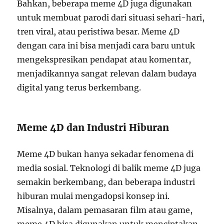
Bahkan, beberapa meme 4D juga digunakan
untuk membuat parodi dari situasi sehari-hari,
tren viral, atau peristiwa besar. Meme 4D
dengan cara ini bisa menjadi cara baru untuk
mengekspresikan pendapat atau komentar,
menjadikannya sangat relevan dalam budaya
digital yang terus berkembang.
Meme 4D dan Industri Hiburan
Meme 4D bukan hanya sekadar fenomena di
media sosial. Teknologi di balik meme 4D juga
semakin berkembang, dan beberapa industri
hiburan mulai mengadopsi konsep ini.
Misalnya, dalam pemasaran film atau game,