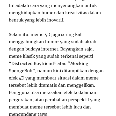
Ini adalah cara yang menyenangkan untuk
menghidupkan humor dan kreativitas dalam
bentuk yang lebih inovatif.
Selain itu, meme 4D juga sering kali
menggabungkan humor yang sudah akrab
dengan budaya internet. Bayangkan saja,
meme klasik yang sudah terkenal seperti
“Distracted Boyfriend” atau “Mocking
SpongeBob”, namun kini ditampilkan dengan
efek 4D yang membuat situasi dalam meme
tersebut lebih dramatis dan menggelikan.
Pengguna bisa merasakan efek kedalaman,
pergerakan, atau perubahan perspektif yang
membuat meme tersebut lebih lucu dan
mengundang tawa.