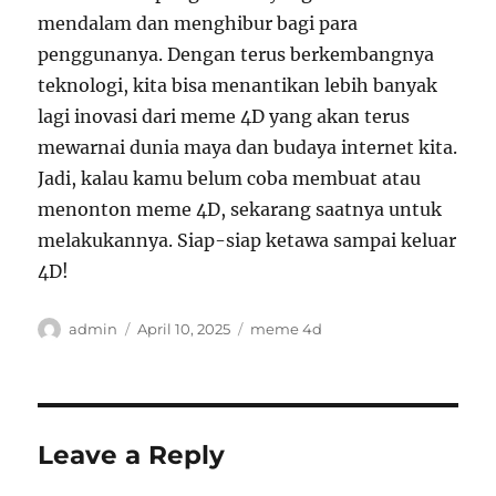
mendalam dan menghibur bagi para
penggunanya. Dengan terus berkembangnya
teknologi, kita bisa menantikan lebih banyak
lagi inovasi dari meme 4D yang akan terus
mewarnai dunia maya dan budaya internet kita.
Jadi, kalau kamu belum coba membuat atau
menonton meme 4D, sekarang saatnya untuk
melakukannya. Siap-siap ketawa sampai keluar
4D!
Author
Posted
Tags
admin
April 10, 2025
meme 4d
on
Leave a Reply