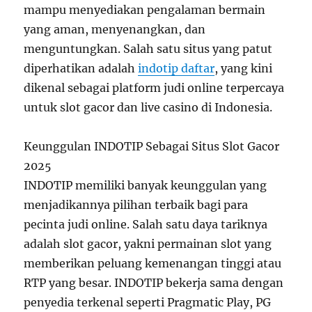
mampu menyediakan pengalaman bermain
yang aman, menyenangkan, dan
menguntungkan. Salah satu situs yang patut
diperhatikan adalah
indotip daftar
, yang kini
dikenal sebagai platform judi online terpercaya
untuk slot gacor dan live casino di Indonesia.
Keunggulan INDOTIP Sebagai Situs Slot Gacor
2025
INDOTIP memiliki banyak keunggulan yang
menjadikannya pilihan terbaik bagi para
pecinta judi online. Salah satu daya tariknya
adalah slot gacor, yakni permainan slot yang
memberikan peluang kemenangan tinggi atau
RTP yang besar. INDOTIP bekerja sama dengan
penyedia terkenal seperti Pragmatic Play, PG