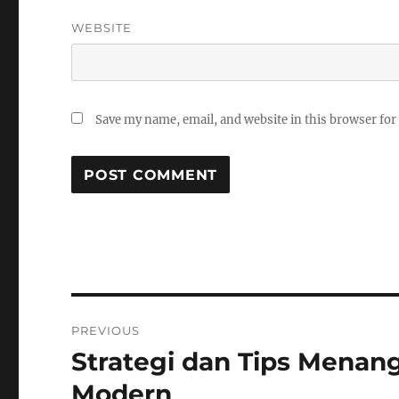
WEBSITE
Save my name, email, and website in this browser for
Post
PREVIOUS
navigation
Strategi dan Tips Menan
Previous
post:
Modern