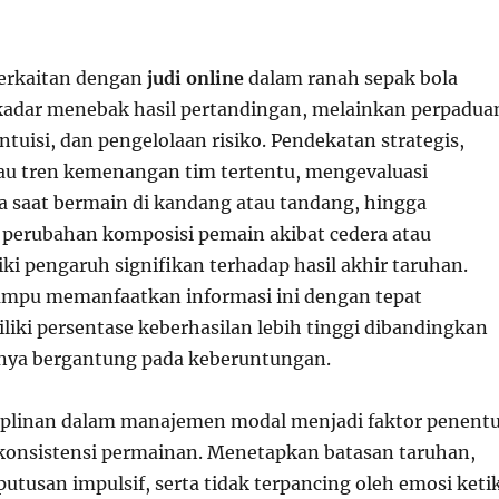
berkaitan dengan
judi online
dalam ranah sepak bola
adar menebak hasil pertandingan, melainkan perpadua
 intuisi, dan pengelolaan risiko. Pendekatan strategis,
u tren kemenangan tim tertentu, mengevaluasi
 saat bermain di kandang atau tandang, hingga
perubahan komposisi pemain akibat cedera atau
ki pengaruh signifikan terhadap hasil akhir taruhan.
mpu memanfaatkan informasi ini dengan tepat
iki persentase keberhasilan lebih tinggi dibandingkan
nya bergantung pada keberuntungan.
isiplinan dalam manajemen modal menjadi faktor penent
onsistensi permainan. Menetapkan batasan taruhan,
utusan impulsif, serta tidak terpancing oleh emosi keti