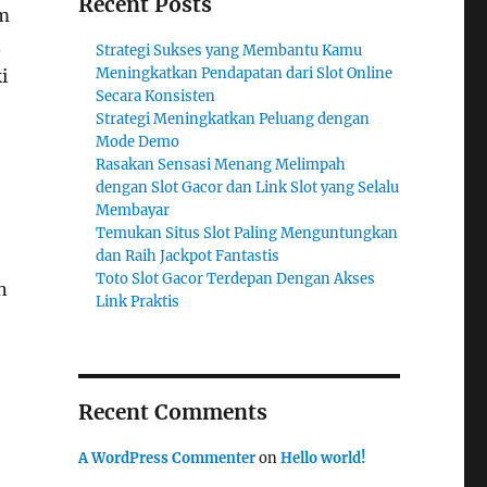
Recent Posts
rm
.
Strategi Sukses yang Membantu Kamu
Meningkatkan Pendapatan dari Slot Online
i
Secara Konsisten
Strategi Meningkatkan Peluang dengan
Mode Demo
Rasakan Sensasi Menang Melimpah
dengan Slot Gacor dan Link Slot yang Selalu
Membayar
Temukan Situs Slot Paling Menguntungkan
dan Raih Jackpot Fantastis
Toto Slot Gacor Terdepan Dengan Akses
n
Link Praktis
Recent Comments
A WordPress Commenter
on
Hello world!