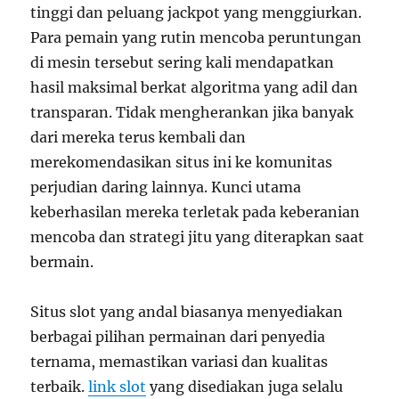
tinggi dan peluang jackpot yang menggiurkan.
Para pemain yang rutin mencoba peruntungan
di mesin tersebut sering kali mendapatkan
hasil maksimal berkat algoritma yang adil dan
transparan. Tidak mengherankan jika banyak
dari mereka terus kembali dan
merekomendasikan situs ini ke komunitas
perjudian daring lainnya. Kunci utama
keberhasilan mereka terletak pada keberanian
mencoba dan strategi jitu yang diterapkan saat
bermain.
Situs slot yang andal biasanya menyediakan
berbagai pilihan permainan dari penyedia
ternama, memastikan variasi dan kualitas
terbaik.
link slot
yang disediakan juga selalu