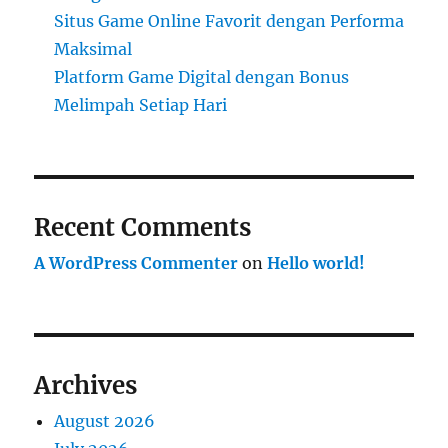
Situs Game Online Favorit dengan Performa
Maksimal
Platform Game Digital dengan Bonus
Melimpah Setiap Hari
Recent Comments
A WordPress Commenter
on
Hello world!
Archives
August 2026