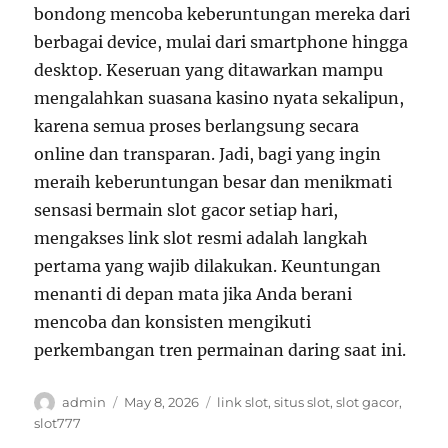
bondong mencoba keberuntungan mereka dari
berbagai device, mulai dari smartphone hingga
desktop. Keseruan yang ditawarkan mampu
mengalahkan suasana kasino nyata sekalipun,
karena semua proses berlangsung secara
online dan transparan. Jadi, bagi yang ingin
meraih keberuntungan besar dan menikmati
sensasi bermain slot gacor setiap hari,
mengakses link slot resmi adalah langkah
pertama yang wajib dilakukan. Keuntungan
menanti di depan mata jika Anda berani
mencoba dan konsisten mengikuti
perkembangan tren permainan daring saat ini.
Author
Posted
Tags
admin
May 8, 2026
link slot
,
situs slot
,
slot gacor
,
on
slot777