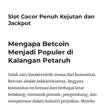
Slot Gacor Penuh Kejutan dan
Jackpot
Mengapa Betcoin
Menjadi Populer di
Kalangan Petaruh
Salah satu karakteristik utama dari komunitas
Betcoin adalah inklusivitasnya. Anggota
komunitas ini berasal dari berbagai latar
belakang, termasuk pemain, pengembang, dan
entepreneur dalam industri perjudian. Mereka