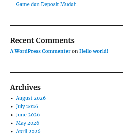
Game dan Deposit Mudah
Recent Comments
A WordPress Commenter
on
Hello world!
Archives
August 2026
July 2026
June 2026
May 2026
April 2026