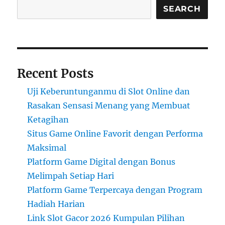
SEARCH
Recent Posts
Uji Keberuntunganmu di Slot Online dan
Rasakan Sensasi Menang yang Membuat
Ketagihan
Situs Game Online Favorit dengan Performa
Maksimal
Platform Game Digital dengan Bonus
Melimpah Setiap Hari
Platform Game Terpercaya dengan Program
Hadiah Harian
Link Slot Gacor 2026 Kumpulan Pilihan