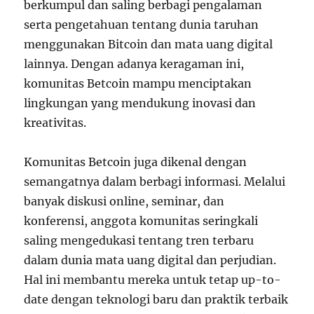
berkumpul dan saling berbagi pengalaman
serta pengetahuan tentang dunia taruhan
menggunakan Bitcoin dan mata uang digital
lainnya. Dengan adanya keragaman ini,
komunitas Betcoin mampu menciptakan
lingkungan yang mendukung inovasi dan
kreativitas.
Komunitas Betcoin juga dikenal dengan
semangatnya dalam berbagi informasi. Melalui
banyak diskusi online, seminar, dan
konferensi, anggota komunitas seringkali
saling mengedukasi tentang tren terbaru
dalam dunia mata uang digital dan perjudian.
Hal ini membantu mereka untuk tetap up-to-
date dengan teknologi baru dan praktik terbaik