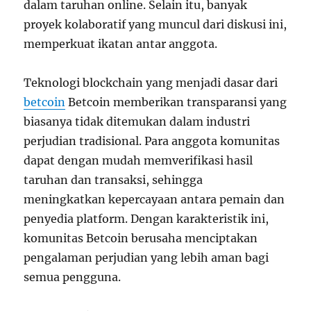
dalam taruhan online. Selain itu, banyak
proyek kolaboratif yang muncul dari diskusi ini,
memperkuat ikatan antar anggota.
Teknologi blockchain yang menjadi dasar dari
betcoin
Betcoin memberikan transparansi yang
biasanya tidak ditemukan dalam industri
perjudian tradisional. Para anggota komunitas
dapat dengan mudah memverifikasi hasil
taruhan dan transaksi, sehingga
meningkatkan kepercayaan antara pemain dan
penyedia platform. Dengan karakteristik ini,
komunitas Betcoin berusaha menciptakan
pengalaman perjudian yang lebih aman bagi
semua pengguna.