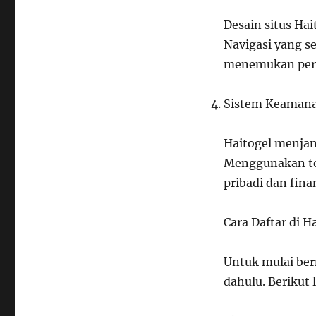
Desain situs Ha
Navigasi yang 
menemukan perm
Sistem Keamana
Haitogel menjam
Menggunakan tek
pribadi dan fina
Cara Daftar di H
Untuk mulai ber
dahulu. Berikut