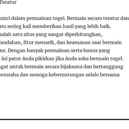
Teratur
kunci dalam permainan togel. Bermain secara teratur dan
ru sering kali memberikan hasil yang lebih baik.
salah satu situs yang sangat diperhitungkan,
udahan, fitur menarik, dan keamanan saat bermain
line. Dengan banyak permainan serta bonus yang
ini patut Anda pikirkan jika Anda suka bermain togel.
ngat untuk bermain secara bijaksana dan bertanggung
berusaha dan semoga keberuntungan selalu bersama