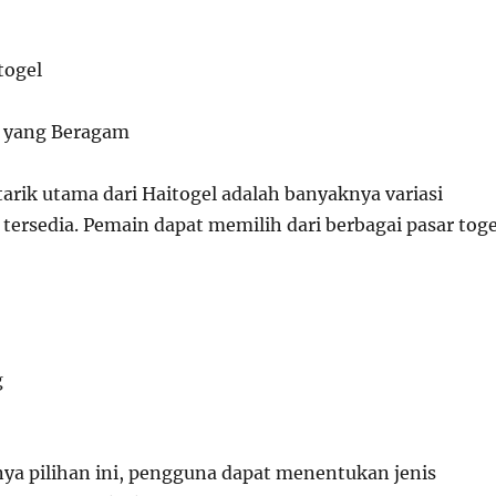
togel
n yang Beragam
tarik utama dari Haitogel adalah banyaknya variasi
tersedia. Pemain dapat memilih dari berbagai pasar toge
g
a pilihan ini, pengguna dapat menentukan jenis