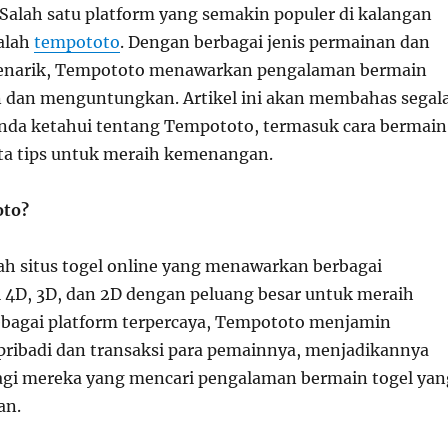
Salah satu platform yang semakin populer di kalangan
dalah
tempototo
. Dengan berbagai jenis permainan dan
enarik, Tempototo menawarkan pengalaman bermain
 dan menguntungkan. Artikel ini akan membahas segal
Anda ketahui tentang Tempototo, termasuk cara bermain
ta tips untuk meraih kemenangan.
oto?
h situs togel online yang menawarkan berbagai
 4D, 3D, dan 2D dengan peluang besar untuk meraih
bagai platform terpercaya, Tempototo menjamin
ribadi dan transaksi para pemainnya, menjadikannya
agi mereka yang mencari pengalaman bermain togel yan
an.