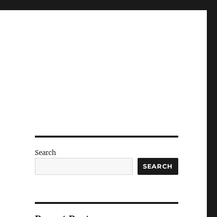
Search
5
SEARCH