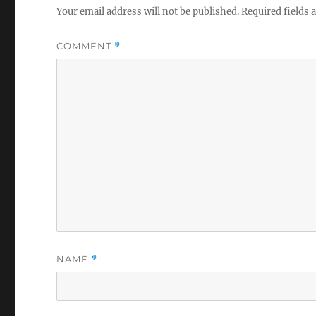
Your email address will not be published.
Required fields
COMMENT
*
NAME
*