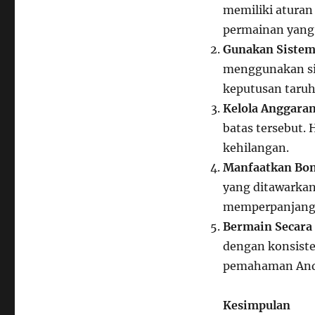
memiliki aturan 
permainan yang 
Gunakan Sistem
menggunakan si
keputusan taruh
Kelola Anggara
batas tersebut.
kehilangan.
Manfaatkan Bon
yang ditawarkan
memperpanjang 
Bermain Secara
dengan konsiste
pemahaman Anda 
Kesimpulan