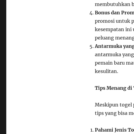
membutuhkan b
Bonus dan Prom
promosi untuk 
kesempatan ini
peluang menang
Antarmuka yang
antarmuka yang
pemain baru ma
kesulitan.
Tips Menang di
Meskipun togel 
tips yang bisa
Pahami Jenis T