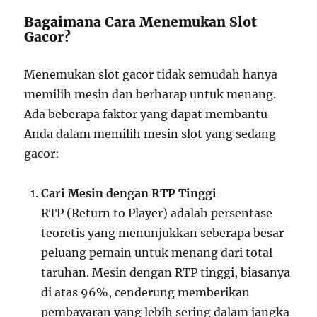
Bagaimana Cara Menemukan Slot
Gacor?
Menemukan slot gacor tidak semudah hanya
memilih mesin dan berharap untuk menang.
Ada beberapa faktor yang dapat membantu
Anda dalam memilih mesin slot yang sedang
gacor:
Cari Mesin dengan RTP Tinggi
RTP (Return to Player) adalah persentase
teoretis yang menunjukkan seberapa besar
peluang pemain untuk menang dari total
taruhan. Mesin dengan RTP tinggi, biasanya
di atas 96%, cenderung memberikan
pembayaran yang lebih sering dalam jangka