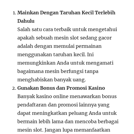
Mainkan Dengan Taruhan Kecil Terlebih
Dahulu
Salah satu cara terbaik untuk mengetahui
apakah sebuah mesin slot sedang gacor
adalah dengan memulai permainan
menggunakan taruhan kecil. Ini
memungkinkan Anda untuk mengamati
bagaimana mesin berfungsi tanpa
menghabiskan banyak uang.
Gunakan Bonus dan Promosi Kasino
Banyak kasino online menawarkan bonus
pendaftaran dan promosi lainnya yang
dapat meningkatkan peluang Anda untuk
bermain lebih lama dan mencoba berbagai
mesin slot. Jangan lupa memanfaatkan