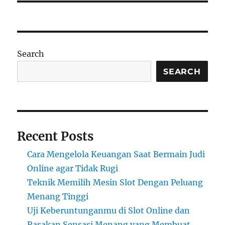
Search
SEARCH
Recent Posts
Cara Mengelola Keuangan Saat Bermain Judi
Online agar Tidak Rugi
Teknik Memilih Mesin Slot Dengan Peluang
Menang Tinggi
Uji Keberuntunganmu di Slot Online dan
Rasakan Sensasi Menang yang Membuat