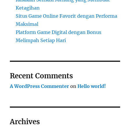
Ketagihan
Situs Game Online Favorit dengan Performa
Maksimal
Platform Game Digital dengan Bonus
Melimpah Setiap Hari
Recent Comments
A WordPress Commenter
on
Hello world!
Archives