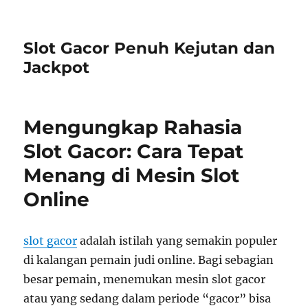
Slot Gacor Penuh Kejutan dan
Jackpot
Mengungkap Rahasia
Slot Gacor: Cara Tepat
Menang di Mesin Slot
Online
slot gacor
adalah istilah yang semakin populer
di kalangan pemain judi online. Bagi sebagian
besar pemain, menemukan mesin slot gacor
atau yang sedang dalam periode “gacor” bisa