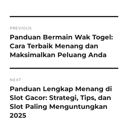
Post
PREVIOUS
navigation
Panduan Bermain Wak Togel:
Previous
post:
Cara Terbaik Menang dan
Maksimalkan Peluang Anda
NEXT
Panduan Lengkap Menang di
Next
post:
Slot Gacor: Strategi, Tips, dan
Slot Paling Menguntungkan
2025