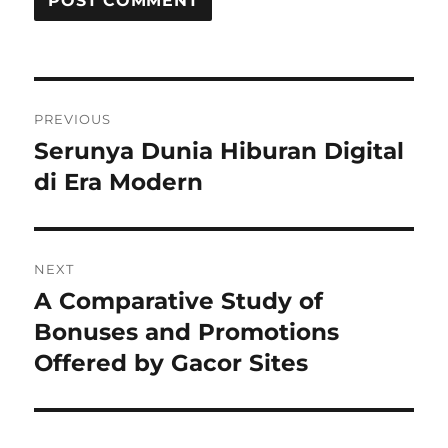
Post
PREVIOUS
navigation
Serunya Dunia Hiburan Digital
Previous
post:
di Era Modern
NEXT
A Comparative Study of
Next
post:
Bonuses and Promotions
Offered by Gacor Sites