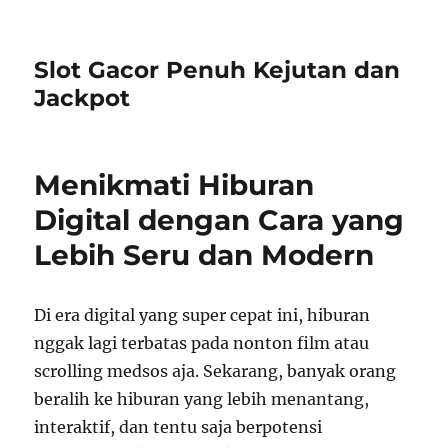
Slot Gacor Penuh Kejutan dan
Jackpot
Menikmati Hiburan
Digital dengan Cara yang
Lebih Seru dan Modern
Di era digital yang super cepat ini, hiburan
nggak lagi terbatas pada nonton film atau
scrolling medsos aja. Sekarang, banyak orang
beralih ke hiburan yang lebih menantang,
interaktif, dan tentu saja berpotensi