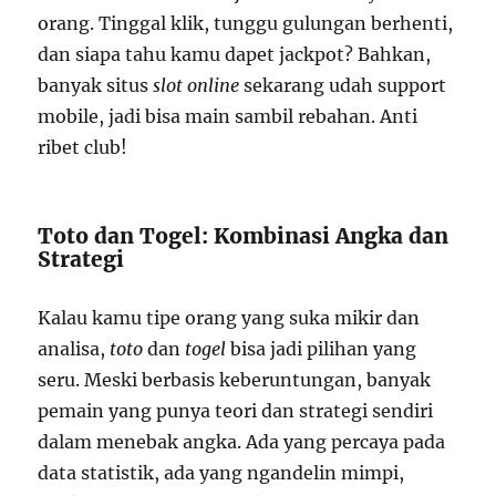
orang. Tinggal klik, tunggu gulungan berhenti,
dan siapa tahu kamu dapet jackpot? Bahkan,
banyak situs
slot online
sekarang udah support
mobile, jadi bisa main sambil rebahan. Anti
ribet club!
Toto dan Togel: Kombinasi Angka dan
Strategi
Kalau kamu tipe orang yang suka mikir dan
analisa,
toto
dan
togel
bisa jadi pilihan yang
seru. Meski berbasis keberuntungan, banyak
pemain yang punya teori dan strategi sendiri
dalam menebak angka. Ada yang percaya pada
data statistik, ada yang ngandelin mimpi,