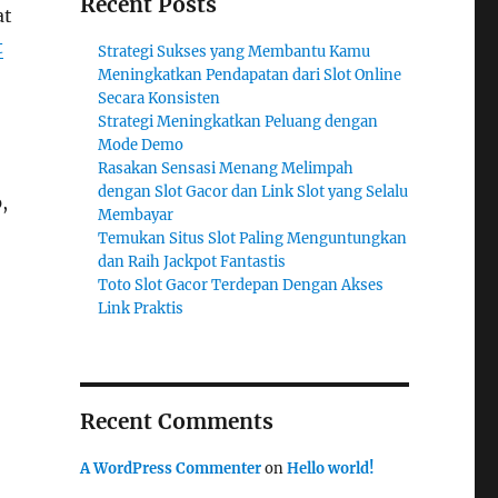
Recent Posts
at
t
Strategi Sukses yang Membantu Kamu
Meningkatkan Pendapatan dari Slot Online
Secara Konsisten
Strategi Meningkatkan Peluang dengan
Mode Demo
Rasakan Sensasi Menang Melimpah
dengan Slot Gacor dan Link Slot yang Selalu
,
Membayar
Temukan Situs Slot Paling Menguntungkan
dan Raih Jackpot Fantastis
Toto Slot Gacor Terdepan Dengan Akses
Link Praktis
Recent Comments
A WordPress Commenter
on
Hello world!