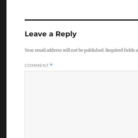
Leave a Reply
Your email address will not be published.
Required fields
COMMENT
*