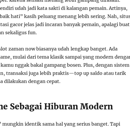
el: karena sensasi menang lebih gampang dirasain.
sendiri udah jadi kata sakti di kalangan pemain. Artinya,
“baik hati” kasih peluang menang lebih sering. Nah, situ
asi gacor jelas jadi incaran banyak pemain, apalagi buat
n sekaligus fun.
s slot zaman now biasanya udah lengkap banget. Ada
game, mulai dari tema klasik sampai yang modern denga
di, kamu nggak bakal gampang bosen. Plus, dengan sistem
, transaksi juga lebih praktis—top up saldo atau tarik
 dilakukan dengan cepat.
ine Sebagai Hiburan Modern
” mungkin identik sama hal yang serius banget. Tapi