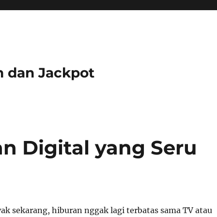
n dan Jackpot
n Digital yang Seru
ayak sekarang, hiburan nggak lagi terbatas sama TV atau