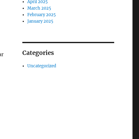
April 2025
March 2025
February 2025
January 2025
Categories
ar
Uncategorized