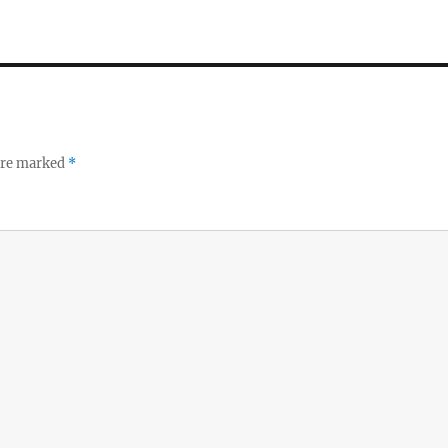
 are marked
*