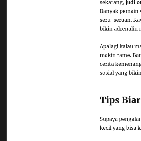
sekarang,
judi o
Banyak pemain y
seru-seruan. Ka
bikin adrenalin 
Apalagi kalau m
makin rame. Ban
cerita kemenanga
sosial yang biki
Tips Bia
Supaya pengalam
kecil yang bisa 