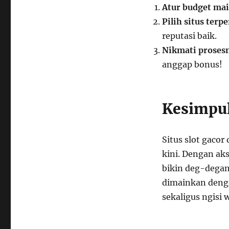
Atur budget ma
Pilih situs terp
reputasi baik.
Nikmati proses
anggap bonus!
Kesimpu
Situs slot gacor
kini. Dengan ak
bikin deg-degan
dimainkan dengan
sekaligus ngisi 