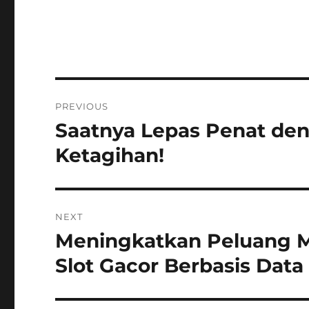
Post
PREVIOUS
navigation
Saatnya Lepas Penat den
Previous
post:
Ketagihan!
NEXT
Meningkatkan Peluang M
Next
post:
Slot Gacor Berbasis Data 