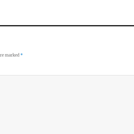
 are marked
*