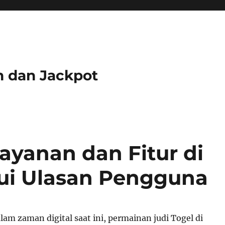
n dan Jackpot
Layanan dan Fitur di
lui Ulasan Pengguna
lam zaman digital saat ini, permainan judi Togel di