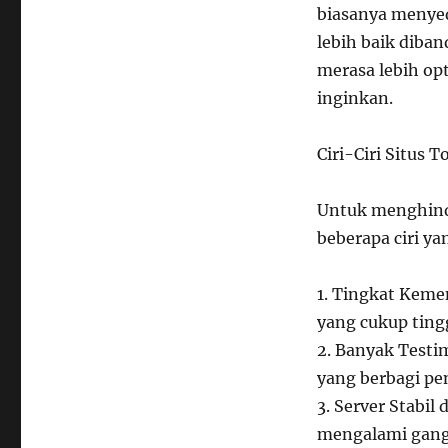
biasanya menye
lebih baik diba
merasa lebih o
inginkan.
Ciri-Ciri Situs 
Untuk menghinda
beberapa ciri ya
1. Tingkat Keme
yang cukup tingg
2. Banyak Testi
yang berbagi pe
3. Server Stabil
mengalami gangg