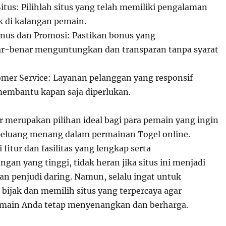
Situs: Pilihlah situs yang telah memiliki pengalaman
k di kalangan pemain.
onus dan Promosi: Pastikan bonus yang
ar-benar menguntungkan dan transparan tanpa syarat
tomer Service: Layanan pelanggan yang responsif
 membantu kapan saja diperlukan.
r merupakan pilihan ideal bagi para pemain yang ingin
eluang menang dalam permainan Togel online.
fitur dan fasilitas yang lengkap serta
an yang tinggi, tidak heran jika situs ini menjadi
gan penjudi daring. Namun, selalu ingat untuk
bijak dan memilih situs yang terpercaya agar
main Anda tetap menyenangkan dan berharga.