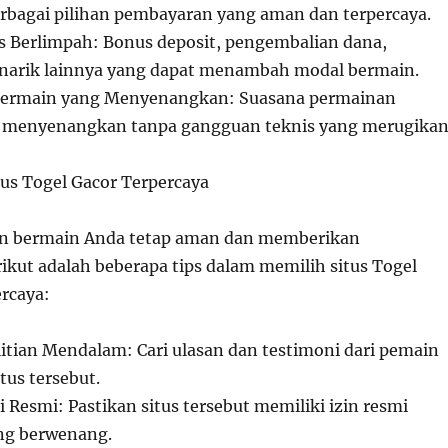
bagai pilihan pembayaran yang aman dan terpercaya.
us Berlimpah: Bonus deposit, pengembalian dana,
narik lainnya yang dapat menambah modal bermain.
ermain yang Menyenangkan: Suasana permainan
n menyenangkan tanpa gangguan teknis yang merugikan
tus Togel Gacor Terpercaya
n bermain Anda tetap aman dan memberikan
ikut adalah beberapa tips dalam memilih situs Togel
ercaya:
litian Mendalam: Cari ulasan dan testimoni dari pemain
tus tersebut.
si Resmi: Pastikan situs tersebut memiliki izin resmi
ng berwenang.