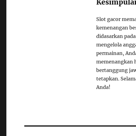
Kesimpula
Slot gacor mem
kemenangan besa
didasarkan pada
mengelola angga
permainan, And
memenangkan had
bertanggung jaw
tetapkan. Selam
Anda!