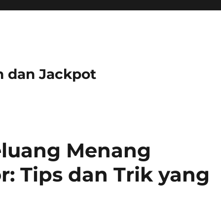
n dan Jackpot
eluang Menang
: Tips dan Trik yang