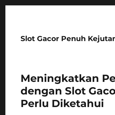
Slot Gacor Penuh Kejuta
Meningkatkan P
dengan Slot Gacor
Perlu Diketahui