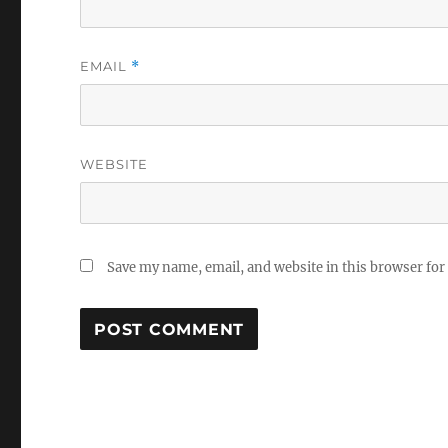
EMAIL
*
WEBSITE
Save my name, email, and website in this browser for