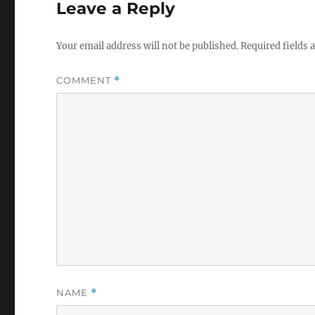
Leave a Reply
Your email address will not be published.
Required fields
COMMENT
*
NAME
*