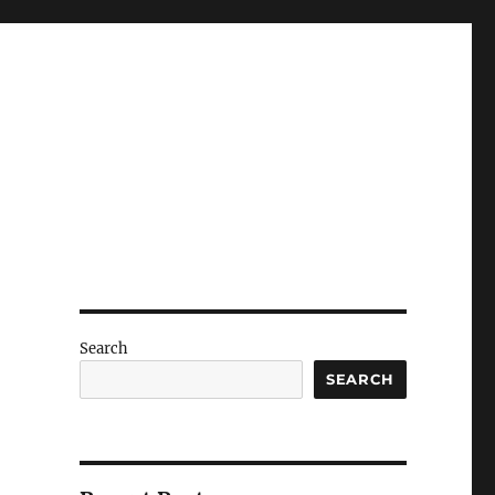
Search
SEARCH