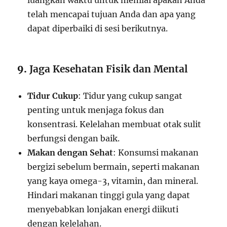
luangkan waktu untuk menilai apakah Anda
telah mencapai tujuan Anda dan apa yang
dapat diperbaiki di sesi berikutnya.
9.
Jaga Kesehatan Fisik dan Mental
Tidur Cukup
: Tidur yang cukup sangat
penting untuk menjaga fokus dan
konsentrasi. Kelelahan membuat otak sulit
berfungsi dengan baik.
Makan dengan Sehat
: Konsumsi makanan
bergizi sebelum bermain, seperti makanan
yang kaya omega-3, vitamin, dan mineral.
Hindari makanan tinggi gula yang dapat
menyebabkan lonjakan energi diikuti
dengan kelelahan.