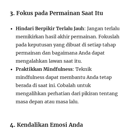
3.
Fokus pada Permainan Saat Itu
Hindari Berpikir Terlalu Jauh
: Jangan terlalu
memikirkan hasil akhir permainan. Fokuslah
pada keputusan yang dibuat di setiap tahap
permainan dan bagaimana Anda dapat
mengalahkan lawan saat itu.
Praktikkan Mindfulness
: Teknik
mindfulness dapat membantu Anda tetap
berada di saat ini. Cobalah untuk
mengalihkan perhatian dari pikiran tentang
masa depan atau masa lalu.
4.
Kendalikan Emosi Anda