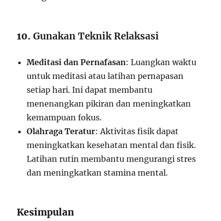
10.
Gunakan Teknik Relaksasi
Meditasi dan Pernafasan
: Luangkan waktu
untuk meditasi atau latihan pernapasan
setiap hari. Ini dapat membantu
menenangkan pikiran dan meningkatkan
kemampuan fokus.
Olahraga Teratur
: Aktivitas fisik dapat
meningkatkan kesehatan mental dan fisik.
Latihan rutin membantu mengurangi stres
dan meningkatkan stamina mental.
Kesimpulan