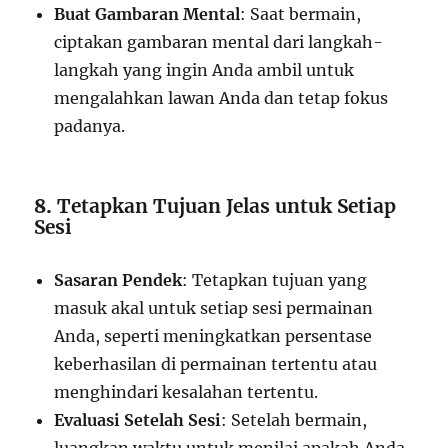
Buat Gambaran Mental
: Saat bermain,
ciptakan gambaran mental dari langkah-
langkah yang ingin Anda ambil untuk
mengalahkan lawan Anda dan tetap fokus
padanya.
8.
Tetapkan Tujuan Jelas untuk Setiap
Sesi
Sasaran Pendek
: Tetapkan tujuan yang
masuk akal untuk setiap sesi permainan
Anda, seperti meningkatkan persentase
keberhasilan di permainan tertentu atau
menghindari kesalahan tertentu.
Evaluasi Setelah Sesi
: Setelah bermain,