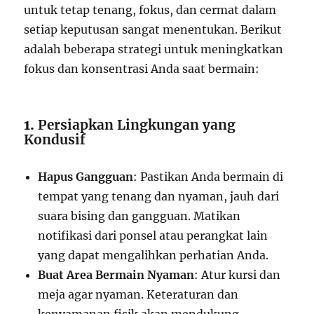
untuk tetap tenang, fokus, dan cermat dalam
setiap keputusan sangat menentukan. Berikut
adalah beberapa strategi untuk meningkatkan
fokus dan konsentrasi Anda saat bermain:
1.
Persiapkan Lingkungan yang
Kondusif
Hapus Gangguan
: Pastikan Anda bermain di
tempat yang tenang dan nyaman, jauh dari
suara bising dan gangguan. Matikan
notifikasi dari ponsel atau perangkat lain
yang dapat mengalihkan perhatian Anda.
Buat Area Bermain Nyaman
: Atur kursi dan
meja agar nyaman. Keteraturan dan