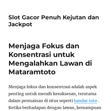
Slot Gacor Penuh Kejutan dan
Jackpot
Menjaga Fokus dan
Konsentrasi untuk
Mengalahkan Lawan di
Mataramtoto
Menjaga fokus dan konsentrasi adalah aspek
penting untuk meraih kesuksesan, terutama
dalam permainan di situs seperti
bandar toto
.
Ketika berhadapan dengan lawan, kemampuan