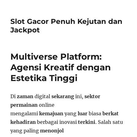
Slot Gacor Penuh Kejutan dan
Jackpot
Multiverse Platform:
Agensi Kreatif dengan
Estetika Tinggi
Di
zaman
digital
sekarang
ini,
sektor
permainan
online
mengalami
kemajuan
yang
luar
biasa
berkat
kehadiran
berbagai inovasi
terkini
. Salah satu
yang paling
menonjol