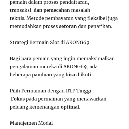
pemain dalam proses pendaftaran,
transaksi,
dan pemecahan
masalah
teknis. Metode pembayaran yang fleksibel juga
memudahkan proses
setoran
dan penarikan.
Strategi Bermain Slot di AKONG69
Bagi
para pemain yang ingin memaksimalkan
pengalaman mereka di AKONG69, ada
beberapa
panduan
yang
bisa
diikuti:
Pilih Permainan dengan RTP Tinggi –
Fokus
pada permainan yang menawarkan
peluang kemenangan
optimal
.
Manajemen Modal –