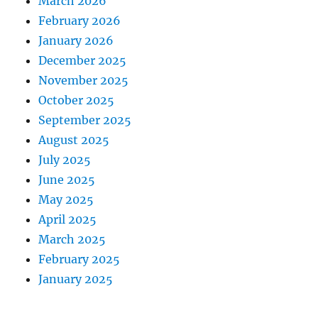
March 2026
February 2026
January 2026
December 2025
November 2025
October 2025
September 2025
August 2025
July 2025
June 2025
May 2025
April 2025
March 2025
February 2025
January 2025