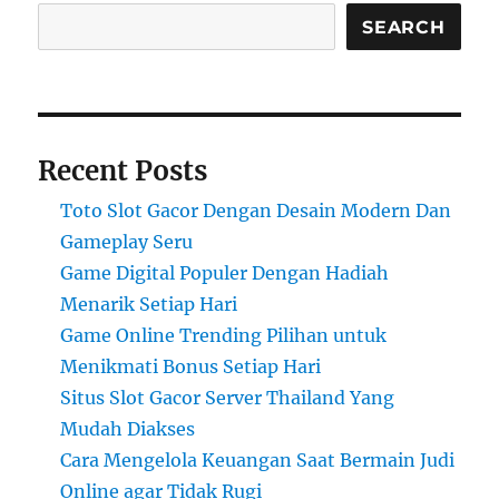
SEARCH
Recent Posts
Toto Slot Gacor Dengan Desain Modern Dan
Gameplay Seru
Game Digital Populer Dengan Hadiah
Menarik Setiap Hari
Game Online Trending Pilihan untuk
Menikmati Bonus Setiap Hari
Situs Slot Gacor Server Thailand Yang
Mudah Diakses
Cara Mengelola Keuangan Saat Bermain Judi
Online agar Tidak Rugi