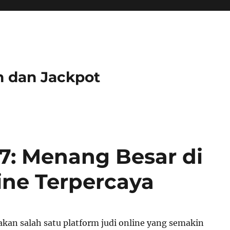
n dan Jackpot
: Menang Besar di
ine Terpercaya
an salah satu platform judi online yang semakin