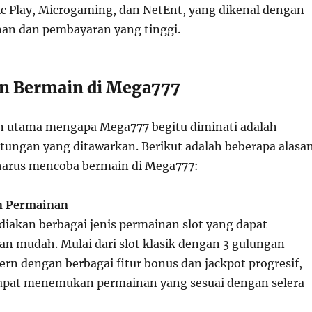
ic Play, Microgaming, dan NetEnt, yang dikenal dengan
nan dan pembayaran yang tinggi.
n Bermain di Mega777
an utama mengapa Mega777 begitu diminati adalah
ungan yang ditawarkan. Berikut adalah beberapa alasa
arus mencoba bermain di Mega777:
n Permainan
akan berbagai jenis permainan slot yang dapat
n mudah. Mulai dari slot klasik dengan 3 gulungan
rn dengan berbagai fitur bonus dan jackpot progresif,
apat menemukan permainan yang sesuai dengan selera