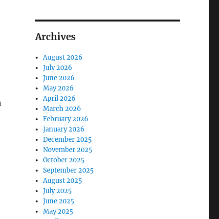
Archives
August 2026
July 2026
June 2026
May 2026
April 2026
n
March 2026
February 2026
January 2026
December 2025
November 2025
October 2025
September 2025
August 2025
July 2025
June 2025
May 2025