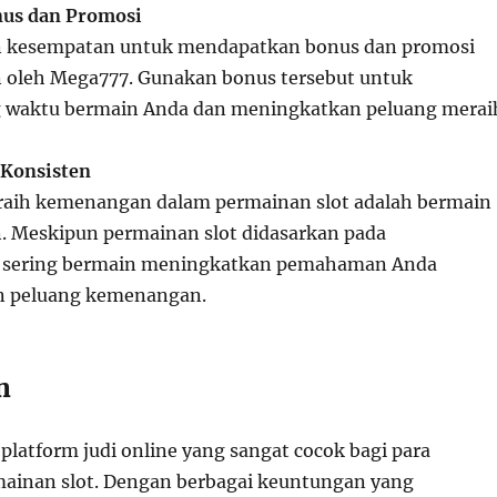
us dan Promosi
n kesempatan untuk mendapatkan bonus dan promosi
 oleh Mega777. Gunakan bonus tersebut untuk
waktu bermain Anda dan meningkatkan peluang merai
 Konsisten
raih kemenangan dalam permainan slot adalah bermain
n. Meskipun permainan slot didasarkan pada
 sering bermain meningkatkan pemahaman Anda
an peluang kemenangan.
n
platform judi online yang sangat cocok bagi para
ainan slot. Dengan berbagai keuntungan yang