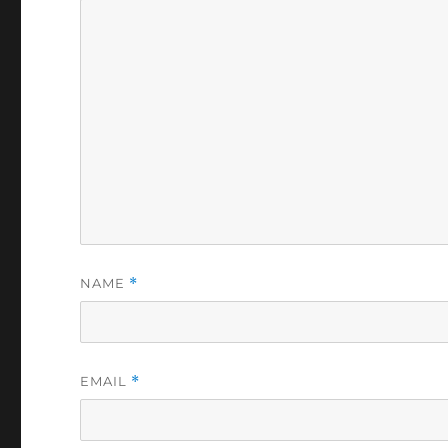
NAME
*
EMAIL
*