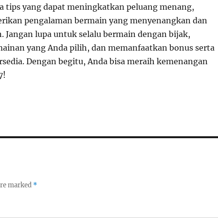
ta tips yang dapat meningkatkan peluang menang,
rikan pengalaman bermain yang menyenangkan dan
Jangan lupa untuk selalu bermain dengan bijak,
inan yang Anda pilih, dan memanfaatkan bonus serta
rsedia. Dengan begitu, Anda bisa meraih kemenangan
7!
 are marked
*