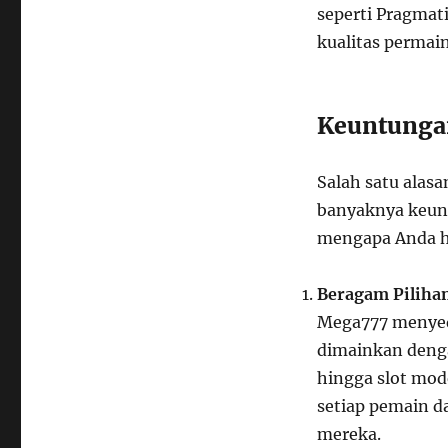
seperti Pragmat
kualitas permai
Keuntunga
Salah satu alas
banyaknya keunt
mengapa Anda h
Beragam Piliha
Mega777 menyedi
dimainkan denga
hingga slot mode
setiap pemain d
mereka.