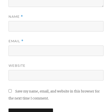
NAME
*
EMAIL
*
WEBSITE
Save my name, email, and website in this browser for
the next time I comment.