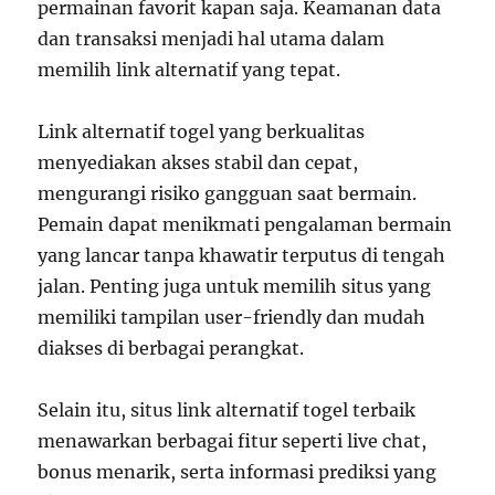
permainan favorit kapan saja. Keamanan data
dan transaksi menjadi hal utama dalam
memilih link alternatif yang tepat.
Link alternatif togel yang berkualitas
menyediakan akses stabil dan cepat,
mengurangi risiko gangguan saat bermain.
Pemain dapat menikmati pengalaman bermain
yang lancar tanpa khawatir terputus di tengah
jalan. Penting juga untuk memilih situs yang
memiliki tampilan user-friendly dan mudah
diakses di berbagai perangkat.
Selain itu, situs link alternatif togel terbaik
menawarkan berbagai fitur seperti live chat,
bonus menarik, serta informasi prediksi yang