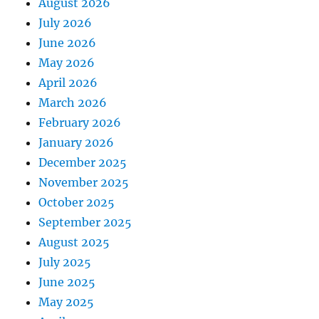
August 2026
July 2026
June 2026
May 2026
April 2026
March 2026
February 2026
January 2026
December 2025
November 2025
October 2025
September 2025
August 2025
July 2025
June 2025
May 2025