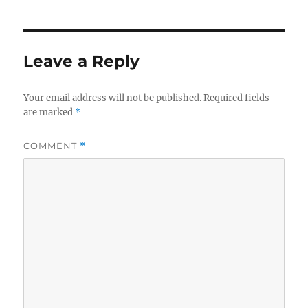
Leave a Reply
Your email address will not be published.
Required fields
are marked
*
COMMENT
*