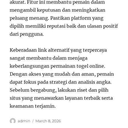
akurat. Fitur ini membantu pemain dalam
mengambil keputusan dan meningkatkan
peluang menang. Pastikan platform yang
dipilih memiliki reputasi baik dan ulasan positif
dari pengguna.
Keberadaan link alternatif yang terpercaya
sangat membantu dalam menjaga
keberlangsungan permainan togel online.
Dengan akses yang mudah dan aman, pemain
dapat fokus pada strategi dan analisis angka.
Sebelum bergabung, lakukan riset dan pilih
situs yang menawarkan layanan terbaik serta
keamanan terjamin.
Author
Posted
admin
March 8, 2026
on