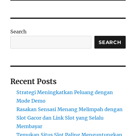
Search
SEARCH
Recent Posts
Strategi Meningkatkan Peluang dengan
Mode Demo
Rasakan Sensasi Menang Melimpah dengan
Slot Gacor dan Link Slot yang Selalu
Membayar
Temukan Situs Slot Paling Menguntungkan