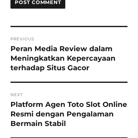
Post
PREVIOUS
navigation
Peran Media Review dalam
Previous
post:
Meningkatkan Kepercayaan
terhadap Situs Gacor
NEXT
Platform Agen Toto Slot Online
Next
post:
Resmi dengan Pengalaman
Bermain Stabil