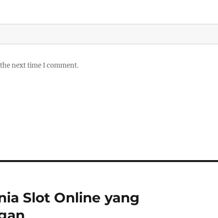
 the next time I comment.
a Slot Online yang
ngan