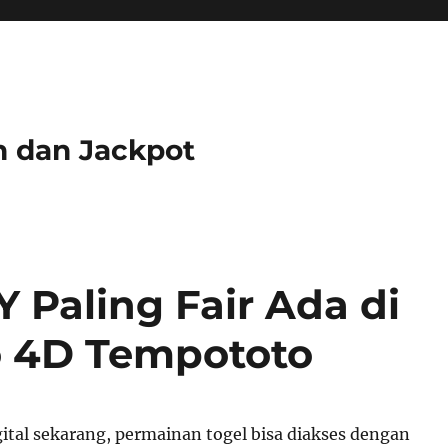
n dan Jackpot
 Paling Fair Ada di
o 4D Tempototo
ital sekarang, permainan togel bisa diakses dengan