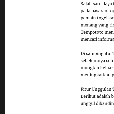
Salah satu daya
pada pasaran tog
pemain togel ka
menang yang tin
Tempototo menja
mencari informa
Di samping itu, 
sebelumnya seh
mungkin keluar 
meningkatkan p
Fitur Unggulan
Berikut adalah 
unggul dibandin