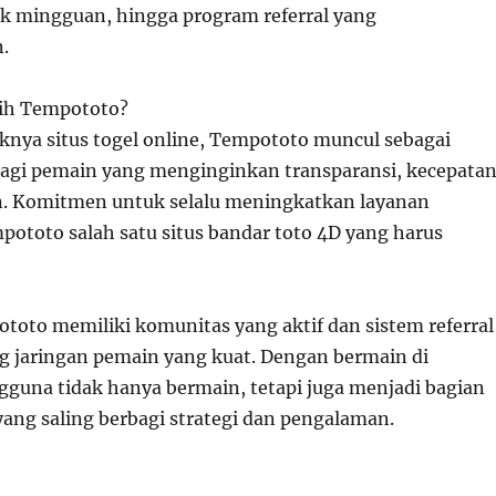
ck mingguan, hingga program referral yang
.
ih Tempototo?
knya situs togel online, Tempototo muncul sebagai
 bagi pemain yang menginginkan transparansi, kecepatan
n. Komitmen untuk selalu meningkatkan layanan
ototo salah satu situs bandar toto 4D yang harus
ototo memiliki komunitas yang aktif dan sistem referral
 jaringan pemain yang kuat. Dengan bermain di
guna tidak hanya bermain, tetapi juga menjadi bagian
yang saling berbagi strategi dan pengalaman.