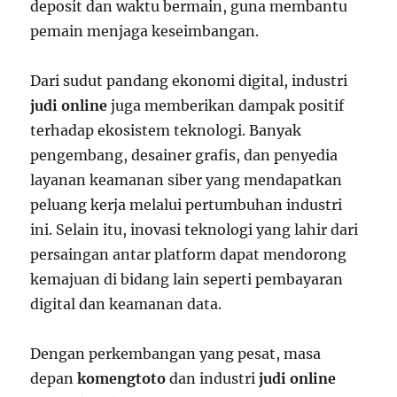
deposit dan waktu bermain, guna membantu
pemain menjaga keseimbangan.
Dari sudut pandang ekonomi digital, industri
judi online
juga memberikan dampak positif
terhadap ekosistem teknologi. Banyak
pengembang, desainer grafis, dan penyedia
layanan keamanan siber yang mendapatkan
peluang kerja melalui pertumbuhan industri
ini. Selain itu, inovasi teknologi yang lahir dari
persaingan antar platform dapat mendorong
kemajuan di bidang lain seperti pembayaran
digital dan keamanan data.
Dengan perkembangan yang pesat, masa
depan
komengtoto
dan industri
judi online