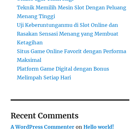
Teknik Memilih Mesin Slot Dengan Peluang
Menang Tinggi
Uji Keberuntunganmu di Slot Online dan
Rasakan Sensasi Menang yang Membuat
Ketagihan
Situs Game Online Favorit dengan Performa
Maksimal
Platform Game Digital dengan Bonus
Melimpah Setiap Hari
Recent Comments
A WordPress Commenter
on
Hello world!