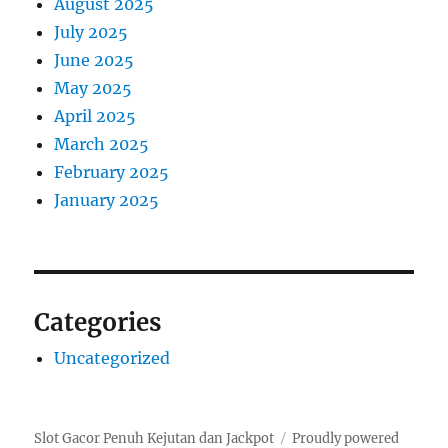
August 2025
July 2025
June 2025
May 2025
April 2025
March 2025
February 2025
January 2025
Categories
Uncategorized
Slot Gacor Penuh Kejutan dan Jackpot
Proudly powered