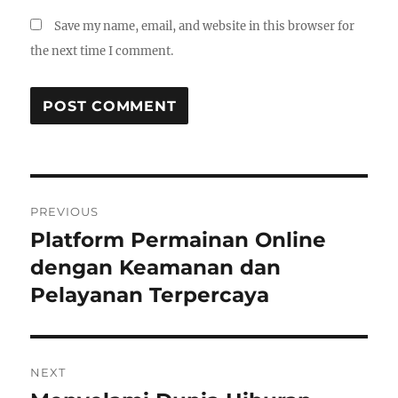
Save my name, email, and website in this browser for
the next time I comment.
Post
PREVIOUS
navigation
Platform Permainan Online
Previous
post:
dengan Keamanan dan
Pelayanan Terpercaya
NEXT