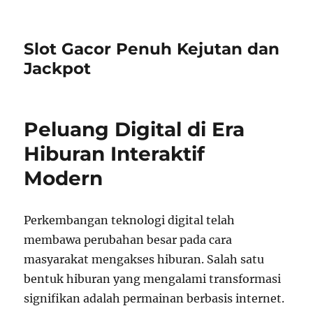
Slot Gacor Penuh Kejutan dan
Jackpot
Peluang Digital di Era
Hiburan Interaktif
Modern
Perkembangan teknologi digital telah
membawa perubahan besar pada cara
masyarakat mengakses hiburan. Salah satu
bentuk hiburan yang mengalami transformasi
signifikan adalah permainan berbasis internet.