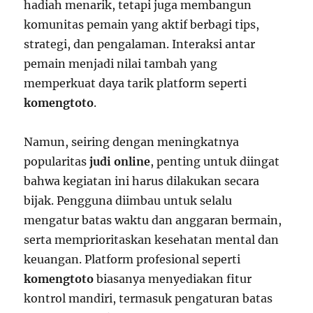
hadiah menarik, tetapi juga membangun
komunitas pemain yang aktif berbagi tips,
strategi, dan pengalaman. Interaksi antar
pemain menjadi nilai tambah yang
memperkuat daya tarik platform seperti
komengtoto
.
Namun, seiring dengan meningkatnya
popularitas
judi online
, penting untuk diingat
bahwa kegiatan ini harus dilakukan secara
bijak. Pengguna diimbau untuk selalu
mengatur batas waktu dan anggaran bermain,
serta memprioritaskan kesehatan mental dan
keuangan. Platform profesional seperti
komengtoto
biasanya menyediakan fitur
kontrol mandiri, termasuk pengaturan batas