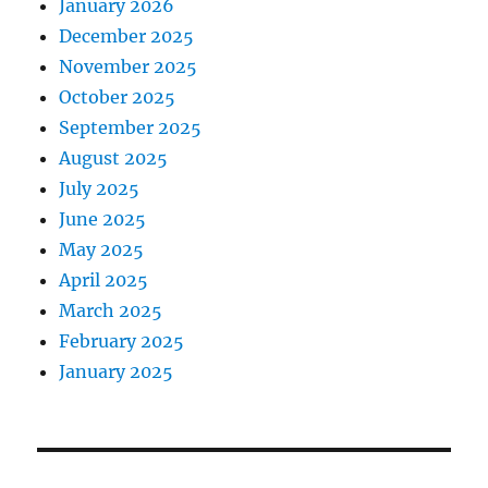
January 2026
December 2025
November 2025
October 2025
September 2025
August 2025
July 2025
June 2025
May 2025
April 2025
March 2025
February 2025
January 2025