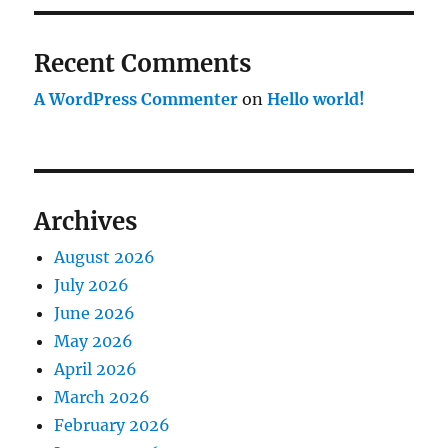
Recent Comments
A WordPress Commenter
on
Hello world!
Archives
August 2026
July 2026
June 2026
May 2026
April 2026
March 2026
February 2026