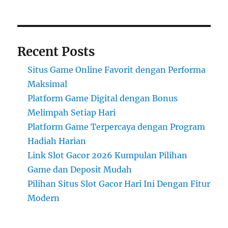
Recent Posts
Situs Game Online Favorit dengan Performa
Maksimal
Platform Game Digital dengan Bonus
Melimpah Setiap Hari
Platform Game Terpercaya dengan Program
Hadiah Harian
Link Slot Gacor 2026 Kumpulan Pilihan
Game dan Deposit Mudah
Pilihan Situs Slot Gacor Hari Ini Dengan Fitur
Modern