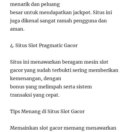
menarik dan peluang
besar untuk mendapatkan jackpot. Situs ini
juga dikenal sangat ramah pengguna dan
aman.
4. Situs Slot Pragmatic Gacor
Situs ini menawarkan beragam mesin slot
gacor yang sudah terbukti sering memberikan
kemenangan, dengan
bonus yang melimpah serta sistem
transaksi yang cepat.
Tips Menang di Situs Slot Gacor
Memainkan slot gacor memang menawarkan