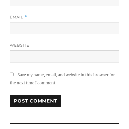
EMAIL
*
WEBSITE
Save my name, email, and website in this browser for
the next time I comment.