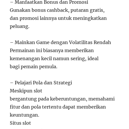
– Manfaatkan Bonus dan Promosi
Gunakan bonus cashback, putaran gratis,
dan promosi lainnya untuk meningkatkan
peluang.
– Mainkan Game dengan Volatilitas Rendah
Permainan ini biasanya memberikan
kemenangan kecil namun sering, ideal
bagi pemain pemula.
– Pelajari Pola dan Strategi
Meskipun slot
bergantung pada keberuntungan, memahami
fitur dan pola tertentu dapat memberikan
keuntungan.
Situs slot