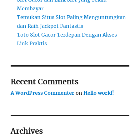
Membayar
Temukan Situs Slot Paling Menguntungkan
dan Raih Jackpot Fantastis
Toto Slot Gacor Terdepan Dengan Akses
Link Praktis
Recent Comments
A WordPress Commenter
on
Hello world!
Archives