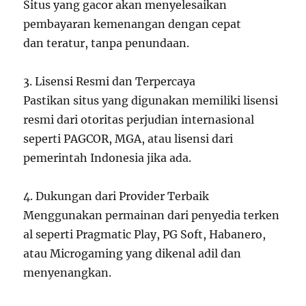
Situs yang gacor akan menyelesaikan
pembayaran kemenangan dengan cepat
dan teratur, tanpa penundaan.
3. Lisensi Resmi dan Terpercaya
Pastikan situs yang digunakan memiliki lisensi
resmi dari otoritas perjudian internasional
seperti PAGCOR, MGA, atau lisensi dari
pemerintah Indonesia jika ada.
4. Dukungan dari Provider Terbaik
Menggunakan permainan dari penyedia terken
al seperti Pragmatic Play, PG Soft, Habanero,
atau Microgaming yang dikenal adil dan
menyenangkan.