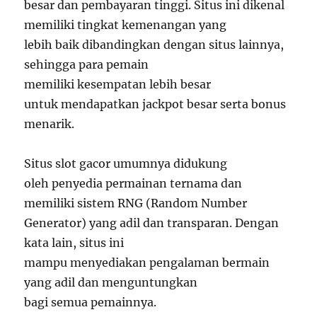
besar dan pembayaran tinggi. Situs ini dikenal
memiliki tingkat kemenangan yang
lebih baik dibandingkan dengan situs lainnya,
sehingga para pemain
memiliki kesempatan lebih besar
untuk mendapatkan jackpot besar serta bonus
menarik.
Situs slot gacor umumnya didukung
oleh penyedia permainan ternama dan
memiliki sistem RNG (Random Number
Generator) yang adil dan transparan. Dengan
kata lain, situs ini
mampu menyediakan pengalaman bermain
yang adil dan menguntungkan
bagi semua pemainnya.