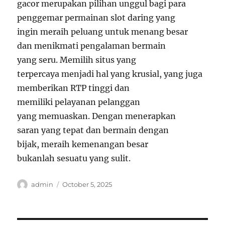
gacor merupakan pilihan unggul bagi para
penggemar permainan slot daring yang
ingin meraih peluang untuk menang besar
dan menikmati pengalaman bermain
yang seru. Memilih situs yang
terpercaya menjadi hal yang krusial, yang juga
memberikan RTP tinggi dan
memiliki pelayanan pelanggan
yang memuaskan. Dengan menerapkan
saran yang tepat dan bermain dengan
bijak, meraih kemenangan besar
bukanlah sesuatu yang sulit.
Author
Posted
admin
October 5, 2025
on