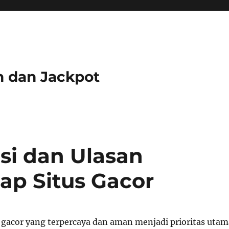
n dan Jackpot
si dan Ulasan
ap Situs Gacor
 gacor yang terpercaya dan aman menjadi prioritas utam