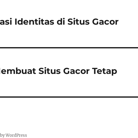
si Identitas di Situs Gacor
Membuat Situs Gacor Tetap
 by WordPress