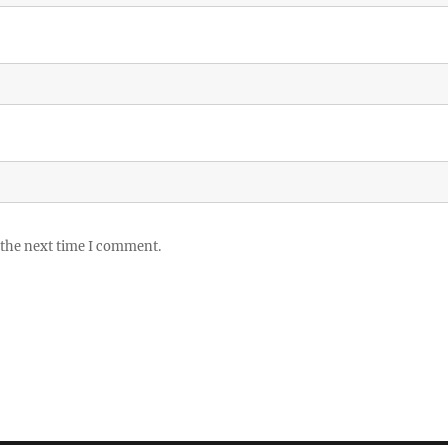
 the next time I comment.