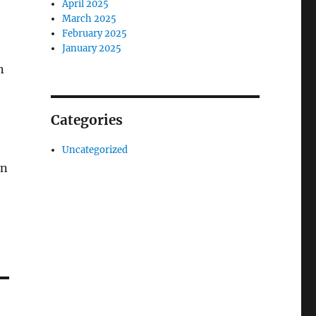
April 2025
March 2025
February 2025
January 2025
n
Categories
n
Uncategorized
an