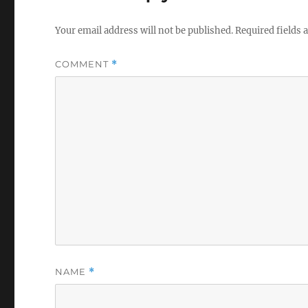
Your email address will not be published.
Required fields
COMMENT
*
NAME
*