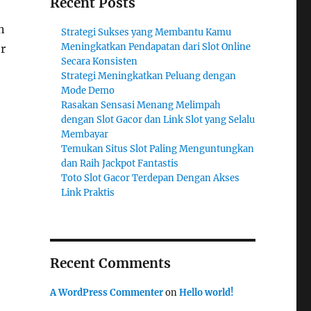
Recent Posts
n
Strategi Sukses yang Membantu Kamu
Meningkatkan Pendapatan dari Slot Online
r
Secara Konsisten
Strategi Meningkatkan Peluang dengan
Mode Demo
Rasakan Sensasi Menang Melimpah
dengan Slot Gacor dan Link Slot yang Selalu
Membayar
Temukan Situs Slot Paling Menguntungkan
dan Raih Jackpot Fantastis
Toto Slot Gacor Terdepan Dengan Akses
Link Praktis
Recent Comments
A WordPress Commenter
on
Hello world!