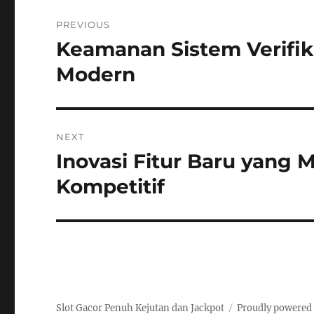
Post
PREVIOUS
navigation
Keamanan Sistem Verifika
Previous
post:
Modern
NEXT
Inovasi Fitur Baru yang 
Next
post:
Kompetitif
Slot Gacor Penuh Kejutan dan Jackpot
Proudly powered