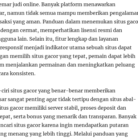
emar judi online. Banyak platform menawarkan
ar, namun tidak semua mampu memberikan pengalama
nsaksi yang aman. Panduan dalam menemukan situs gaco
 dengan cermat, memperhatikan lisensi resmi dan
ngguna lain. Selain itu, fitur lengkap dan layanan
responsif menjadi indikator utama sebuah situs dapat
gan memilih situs gacor yang tepat, pemain dapat lebih
alam menjalankan permainan dan meningkatkan peluang
ara konsisten.
-ciri situs gacor yang benar-benar memberikan
r sangat penting agar tidak tertipu dengan situs abal-
situs gacor memiliki server stabil, proses deposit dan
epat, serta bonus yang menarik dan transparan. Banyak
cari situs gacor karena ingin mendapatkan putaran
uang menang yang lebih tinggi. Melalui panduan yang