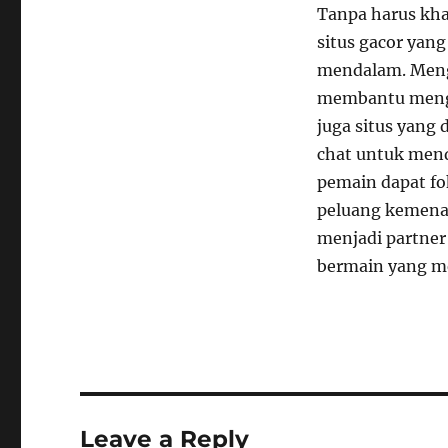
Tanpa harus kh
situs gacor yan
mendalam. Meng
membantu mengid
juga situs yang 
chat untuk mend
pemain dapat fo
peluang kemenan
menjadi partner
bermain yang m
Leave a Reply