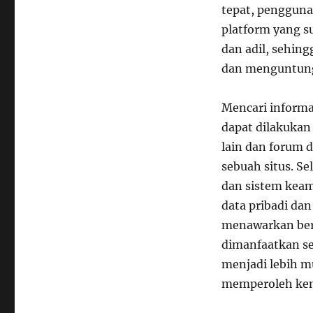
tepat, pengguna
platform yang s
dan adil, sehi
dan menguntun
Mencari informa
dapat dilakukan
lain dan forum d
sebuah situs. Se
dan sistem kea
data pribadi da
menawarkan ber
dimanfaatkan se
menjadi lebih 
memperoleh kem