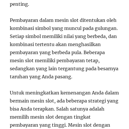
penting.
Pembayaran dalam mesin slot ditentukan oleh
kombinasi simbol yang muncul pada gulungan.
Setiap simbol memiliki nilai yang berbeda, dan
kombinasi tertentu akan menghasilkan
pembayaran yang berbeda pula. Beberapa
mesin slot memiliki pembayaran tetap,
sedangkan yang lain tergantung pada besarnya
taruhan yang Anda pasang.
Untuk meningkatkan kemenangan Anda dalam
bermain mesin slot, ada beberapa strategi yang
bisa Anda terapkan. Salah satunya adalah
memilih mesin slot dengan tingkat
pembayaran yang tinggi. Mesin slot dengan