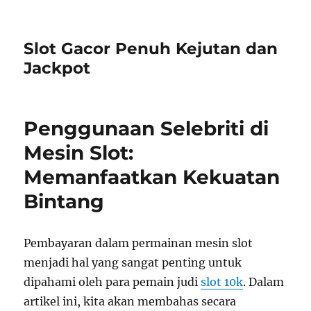
Slot Gacor Penuh Kejutan dan
Jackpot
Penggunaan Selebriti di
Mesin Slot:
Memanfaatkan Kekuatan
Bintang
Pembayaran dalam permainan mesin slot
menjadi hal yang sangat penting untuk
dipahami oleh para pemain judi
slot 10k
. Dalam
artikel ini, kita akan membahas secara