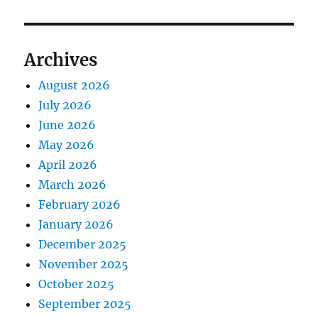
Archives
August 2026
July 2026
June 2026
May 2026
April 2026
March 2026
February 2026
January 2026
December 2025
November 2025
October 2025
September 2025