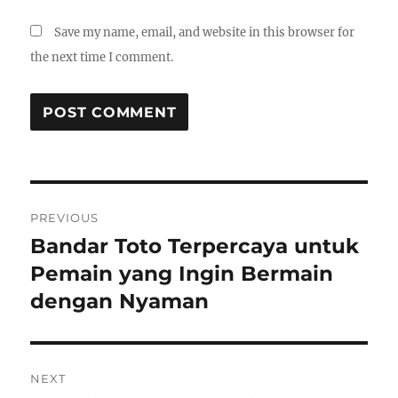
Save my name, email, and website in this browser for
the next time I comment.
Post
PREVIOUS
navigation
Bandar Toto Terpercaya untuk
Previous
post:
Pemain yang Ingin Bermain
dengan Nyaman
NEXT