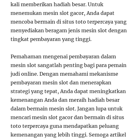
kali memberikan hadiah besar. Untuk
menemukan mesin slot gacor, Anda dapat
mencoba bermain di situs toto terpercaya yang
menyediakan beragam jenis mesin slot dengan
tingkat pembayaran yang tinggi.
Pemahaman mengenai pembayaran dalam
mesin slot sangatlah penting bagi para pemain
judi online. Dengan memahami mekanisme
pembayaran mesin slot dan menerapkan
strategi yang tepat, Anda dapat meningkatkan
kemenangan Anda dan meraih hadiah besar
dalam bermain mesin slot. Jangan lupa untuk
mencari mesin slot gacor dan bermain di situs
toto terpercaya guna mendapatkan peluang
kemenangan yang lebih tinggi. Semoga artikel