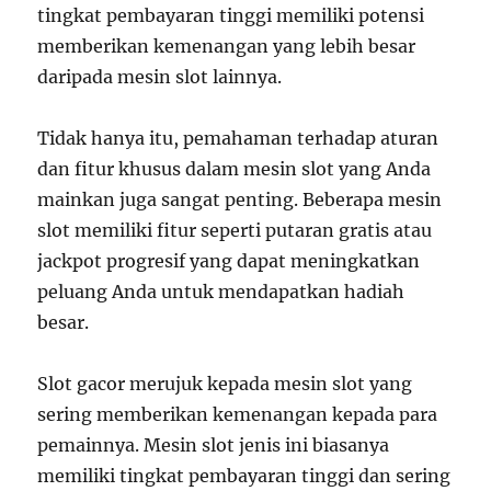
tingkat pembayaran tinggi memiliki potensi
memberikan kemenangan yang lebih besar
daripada mesin slot lainnya.
Tidak hanya itu, pemahaman terhadap aturan
dan fitur khusus dalam mesin slot yang Anda
mainkan juga sangat penting. Beberapa mesin
slot memiliki fitur seperti putaran gratis atau
jackpot progresif yang dapat meningkatkan
peluang Anda untuk mendapatkan hadiah
besar.
Slot gacor merujuk kepada mesin slot yang
sering memberikan kemenangan kepada para
pemainnya. Mesin slot jenis ini biasanya
memiliki tingkat pembayaran tinggi dan sering