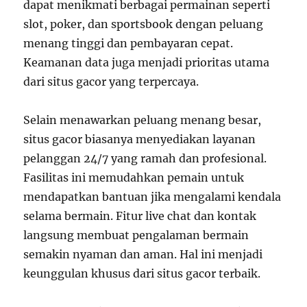
dapat menikmati berbagai permainan seperti
slot, poker, dan sportsbook dengan peluang
menang tinggi dan pembayaran cepat.
Keamanan data juga menjadi prioritas utama
dari situs gacor yang terpercaya.
Selain menawarkan peluang menang besar,
situs gacor biasanya menyediakan layanan
pelanggan 24/7 yang ramah dan profesional.
Fasilitas ini memudahkan pemain untuk
mendapatkan bantuan jika mengalami kendala
selama bermain. Fitur live chat dan kontak
langsung membuat pengalaman bermain
semakin nyaman dan aman. Hal ini menjadi
keunggulan khusus dari situs gacor terbaik.