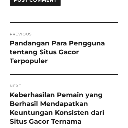
Post
PREVIOUS
navigation
Pandangan Para Pengguna
Previous
post:
tentang Situs Gacor
Terpopuler
NEXT
Keberhasilan Pemain yang
Next
post:
Berhasil Mendapatkan
Keuntungan Konsisten dari
Situs Gacor Ternama