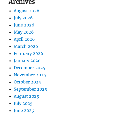
Archives
August 2026
July 2026
June 2026
May 2026
April 2026
March 2026
February 2026
January 2026
December 2025
November 2025
October 2025
September 2025
August 2025
July 2025
June 2025