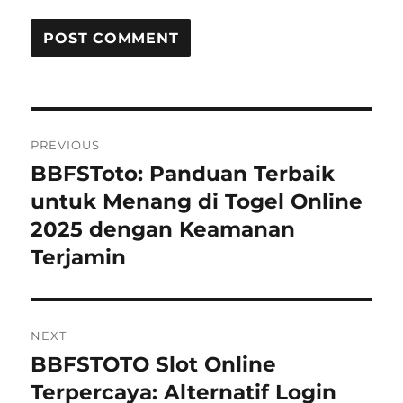
Post
PREVIOUS
navigation
BBFSToto: Panduan Terbaik
Previous
post:
untuk Menang di Togel Online
2025 dengan Keamanan
Terjamin
NEXT
BBFSTOTO Slot Online
Next
post:
Terpercaya: Alternatif Login