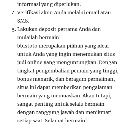
informasi yang diperlukan.
Verifikasi akun Anda melalui email atau
SMS.
Lakukan deposit pertama Anda dan
mulailah bermain!
bbfstoto merupakan pilihan yang ideal
untuk Anda yang ingin menemukan situs
judi online yang menguntungkan. Dengan
tingkat pengembalian pemain yang tinggi,
bonus menarik, dan beragam permainan,
situs ini dapat memberikan pengalaman
bermain yang memuaskan. Akan tetapi,
sangat penting untuk selalu bermain
dengan tanggung jawab dan menikmati
setiap saat. Selamat bermain!.